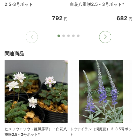
2.5-3号ポット
白花八重咲2.5～3号ポット*
792
682
円
円
関連商品
ヒメフウロソウ（姫風露草）：白花八
トウテイラン（洞庭藍） 3-3.5号ポッ
重咲2.5～3号ポット*
ト