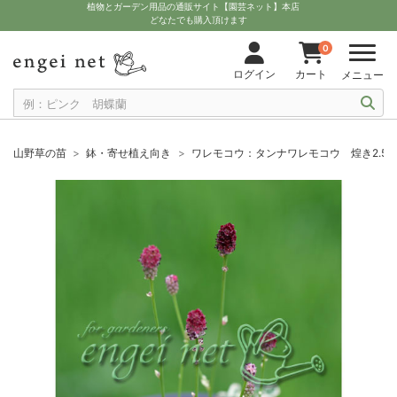
植物とガーデン用品の通販サイト【園芸ネット】本店
どなたでも購入頂けます
0
ログイン
カート
メニュー
山野草の苗
鉢・寄せ植え向き
ワレモコウ：タンナワレモコウ 煌き2.5-