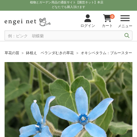
植物とガーデン用品の通販サイト【園芸ネット】本店
どなたでも購入頂けます
0
ログイン
カート
メニュー
草花の苗
鉢植え ベランダむきの草花
オキシペタラム：ブルースター2.5-