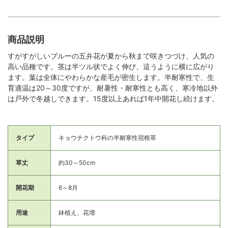
商品説明
すがすがしいブルーの五弁花が夏から秋まで咲きつづけ、人気の
高い品種です。茎は半ツル状でよく伸び、這うように横に広がり
ます。葉は全体にやわらかな産毛が密生します。半耐寒性で、生
育適温は20～30度ですが、耐暑性・耐寒性とも高く、寒冷地以外
は戸外で冬越しできます。15度以上あれば1年中開花し続けます。
タイプ
キョウチクトウ科の半耐寒性宿根草
草丈
約30～50cm
開花期
6～8月
用途
鉢植え、花壇