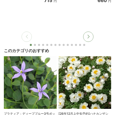
715
660
円
円
このカテゴリのおすすめ
プラティア：ディープブルー3号ポッ
[26年12月上中旬予約]ハナカンザシ