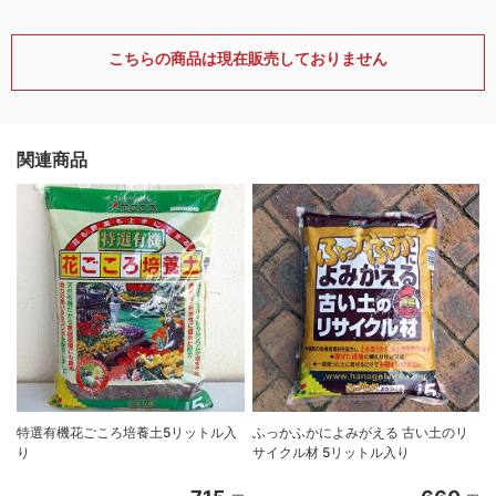
こちらの商品は現在販売しておりません
関連商品
特選有機花ごころ培養土5リットル入
ふっかふかによみがえる 古い土のリ
り
サイクル材 5リットル入り
8