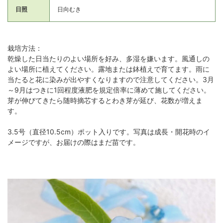
日照
日向むき
栽培方法：
乾燥した日当たりのよい場所を好み、多湿を嫌います。風通しの
よい場所に植えてください。露地または鉢植えで育てます。雨に
当たると花に染みが出やすくなりますので注意してください。3月
～9月はつきに1回程度液肥を規定倍率に薄めて施してください。
芽が伸びてきたら随時摘芯するとわき芽が延び、花数が増えま
す。
3.5号（直径10.5cm）ポット入りです。写真は成長・開花時のイ
メージですが、お届けの際はまだ苗です。