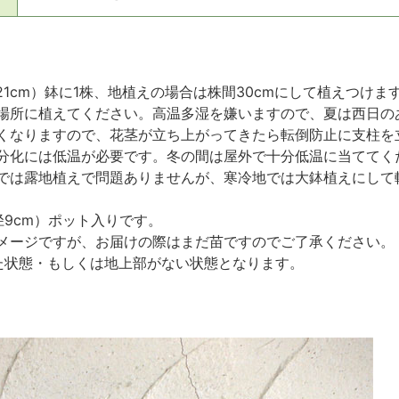
21cm）鉢に1株、地植えの場合は株間30cmにして植えつけま
場所に植えてください。高温多湿を嫌いますので、夏は西日の
くなりますので、花茎が立ち上がってきたら転倒防止に支柱を
分化には低温が必要です。冬の間は屋外で十分低温に当ててく
では露地植えで問題ありませんが、寒冷地では大鉢植えにして
径9cm）ポット入りです。
メージですが、お届けの際はまだ苗ですのでご了承ください。
た状態・もしくは地上部がない状態となります。