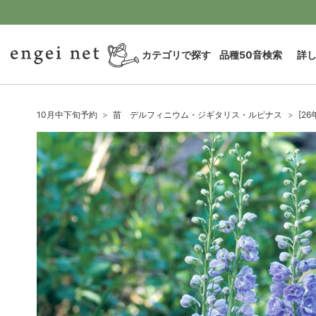
カテゴリで探す
品種50音検索
詳
10月中下旬予約
苗 デルフィニウム・ジギタリス・ルピナス
[2