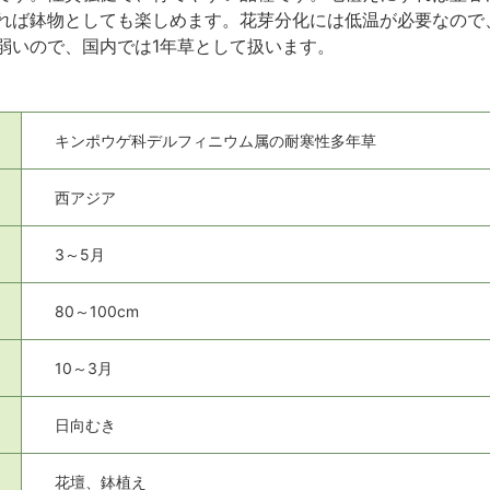
れば鉢物としても楽しめます。花芽分化には低温が必要なので
弱いので、国内では1年草として扱います。
キンポウゲ科デルフィニウム属の耐寒性多年草
西アジア
3～5月
80～100cm
10～3月
日向むき
花壇、鉢植え