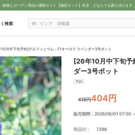
植物とガーデン用品の通販サイト【園芸ネット】本店
どなたでも購入頂けます
しく検索
6年10月中下旬予約]デルフィニウム：F1オーロラ ラベンダー3号ポット
[26年10月中下旬
ダー3号ポット
予約
404円
418円
販売期間：2026/06/01 07:00 ～ 
商品ID：
7396