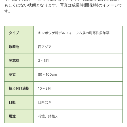
もしくはない状態となります。写真は成長時(開花時)のイメージで
す。
タイプ
キンポウゲ科デルフィニウム属の耐寒性多年草
原産地
西アジア
開花期
3～5月
草丈
80～100cm
植え付け適期
10～3月
日照
日向むき
用途
花壇、鉢植え