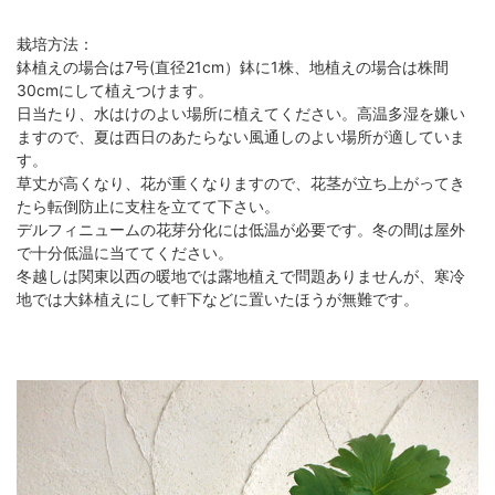
栽培方法：
鉢植えの場合は7号(直径21cm）鉢に1株、地植えの場合は株間
30cmにして植えつけます。
日当たり、水はけのよい場所に植えてください。高温多湿を嫌い
ますので、夏は西日のあたらない風通しのよい場所が適していま
す。
草丈が高くなり、花が重くなりますので、花茎が立ち上がってき
たら転倒防止に支柱を立てて下さい。
デルフィニュームの花芽分化には低温が必要です。冬の間は屋外
で十分低温に当ててください。
冬越しは関東以西の暖地では露地植えで問題ありませんが、寒冷
地では大鉢植えにして軒下などに置いたほうが無難です。