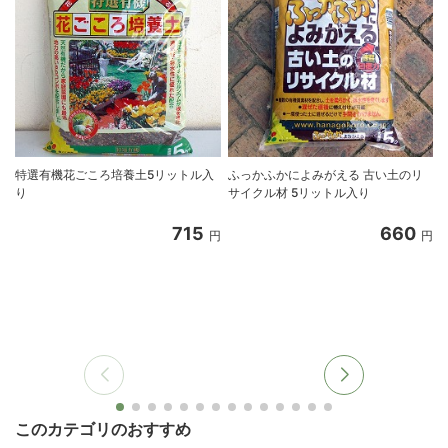
特選有機花ごころ培養土5リットル入
ふっかふかによみがえる 古い土のリ
り
サイクル材 5リットル入り
8
715
660
円
円
このカテゴリのおすすめ