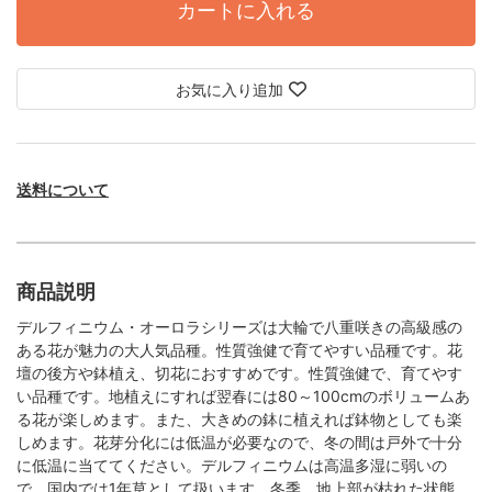
カートに入れる
お気に入り追加
送料について
商品説明
デルフィニウム・オーロラシリーズは大輪で八重咲きの高級感の
ある花が魅力の大人気品種。性質強健で育てやすい品種です。花
壇の後方や鉢植え、切花におすすめです。性質強健で、育てやす
い品種です。地植えにすれば翌春には80～100cmのボリュームあ
る花が楽しめます。また、大きめの鉢に植えれば鉢物としても楽
しめます。花芽分化には低温が必要なので、冬の間は戸外で十分
に低温に当ててください。デルフィニウムは高温多湿に弱いの
で、国内では1年草として扱います。冬季、地上部が枯れた状態、