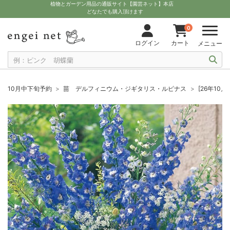
植物とガーデン用品の通販サイト【園芸ネット】本店
どなたでも購入頂けます
0
ログイン
カート
メニュー
10月中下旬予約
苗 デルフィニウム・ジギタリス・ルピナス
[26年1