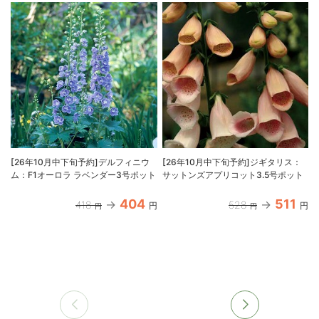
[26年10月中下旬予約]デルフィニウ
[26年10月中下旬予約]ジギタリス：
ム：F1オーロラ ラベンダー3号ポット
サットンズアプリコット3.5号ポット
404
511
418
528
円
円
円
円