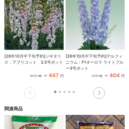
[26年10月中下旬予約]ジギタリ
[26年10月中下旬予約]デルフィ
ス：アプリコット 3.5号ポット
ニウム：F1オーロラ ライトブル
ー3号ポット
447
404
462
418
円
円
円
円
関連商品