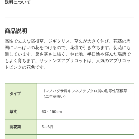
送料について
商品説明
高性で丈夫な宿根草、ジギタリス。草丈が大きく伸び、花茎の周
囲にいっぱいの花をつけるので、花壇で引き立ちます。切花にも
適しています。暑さ寒さに強く、やせ地、半日陰や窪んだ場所で
もよく育ちます。サットンズアプリコットは、人気のアプリコッ
トピンクの花色です。
ゴマノハグサ科キツネノテブクロ属の耐寒性宿根草
タイプ
（二年草扱い）
草丈
60～150cm
開花期
5～6月