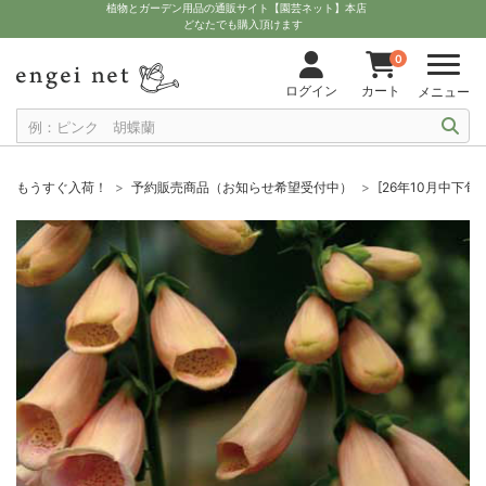
植物とガーデン用品の通販サイト【園芸ネット】本店
どなたでも購入頂けます
0
ログイン
カート
メニュー
もうすぐ入荷！
予約販売商品（お知らせ希望受付中）
[26年10月中下