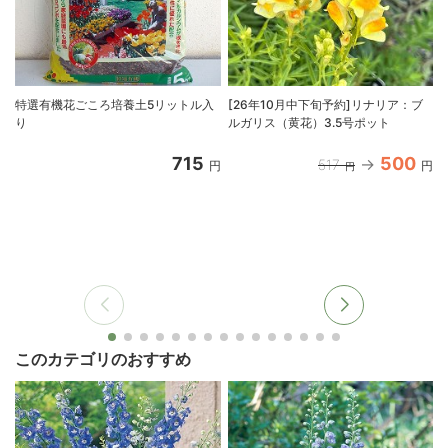
特選有機花ごころ培養土5リットル入
[26年10月中下旬予約]リナリア：ブ
り
ルガリス（黄花）3.5号ポット
715
500
517
円
円
円
このカテゴリのおすすめ