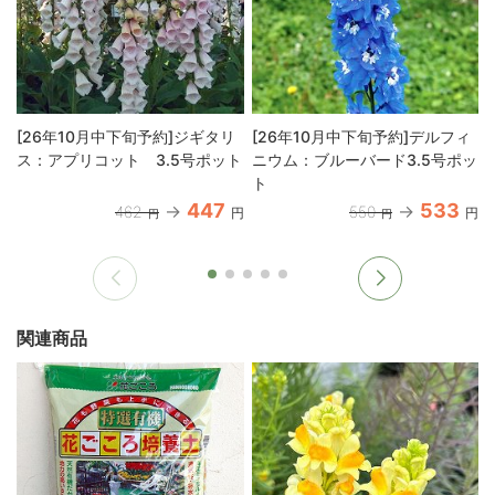
[26年10月中下旬予約]ジギタリ
[26年10月中下旬予約]デルフィ
ス：アプリコット 3.5号ポット
ニウム：ブルーバード3.5号ポッ
ト
447
533
462
550
円
円
円
円
関連商品