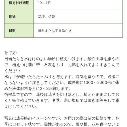
植え付け適期
10～4月
用途
花壇、切花
日照
日向または半日陰むき
育て方:
日当たりと水はけのよい場所に植えつけます。酸性土壌を嫌うの
で、植えつけ前に苦土石灰をふり、元肥を入れてよくすきこんで
ください。
水は土が乾いたらたっぷりと与えます。湿気を嫌うので、過湿に
ならないように注意してください。成長期に1000～2000倍に薄
めた液体肥料を月に2～3回施します。
宿根草ですので、花後は花茎を切り落とし、植えたままにしてお
くと毎年殖えていきます。冬季、寒い場所では敷き藁等をして霜
よけしてください。
写真は成長時のイメージですが、お届けの際は苗の状態です。冬
季はロゼット状です。毒性があるので、葉や根、花を食べないよ