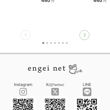
440
440
円
円
Instagram
X
LINE
(旧Twitter)