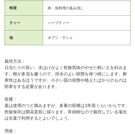
料理
肉・魚料理の臭み消し
ティー
ハーブティー
他
ポプリ・サシェ
栽培方法：
日当たりの良い、水はけがよく乾燥気味のやせた軽い土を好みま
す。根が多湿を嫌うので、排水のよい状態を保つ様にします。耐
寒性はあるほうですが、小さい苗の状態や植えたばかりのものは
防寒をする必要があります。
収穫：
葉は使用のつど摘みますが、多量の収穫は3年苗くらいからです。
乾燥保存は開花直前に採ります。常緑樹なので栽培している場合
は生葉で利用するとよいでしょう。
用途：