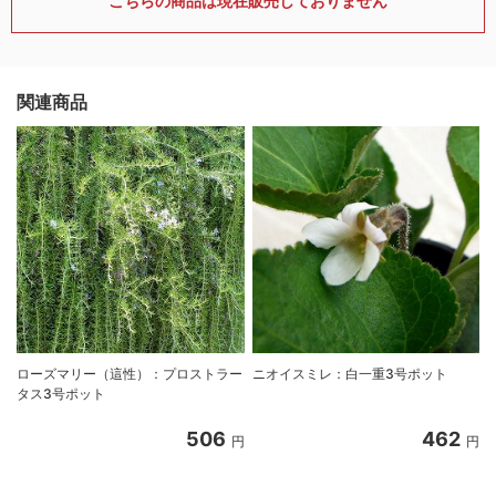
こちらの商品は現在販売しておりません
関連商品
ローズマリー（這性）：プロストラー
ニオイスミレ：白一重3号ポット
タス3号ポット
506
462
円
円