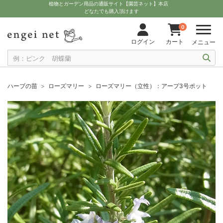
植物とガーデン用品の通販サイト【園芸ネット】本店
どなたでも購入頂けます
0
ログイン
カート
メニュー
ハーブの苗
ローズマリー
ローズマリー（立性）：アープ3号ポット