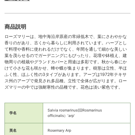
商品説明
ローズマリーは、地中海沿岸原産の常緑低木で、葉にさわやかな
香りのがあり、古くから暮らしに利用されています。ハーブとし
て料理や香料に使われるだけでなく、年間を通して細かな美しい
葉を茂らせるのでガーデニングにもぴったり。花壇や鉢植え、建
物周りの植栽やグランドカバーと用途は多彩です。秋から春にか
けて小さな花も咲かせ、蜂や蝶が集まります。樹形は立性、半ほ
ふく性、ほふく性の3タイプがあります。アープは1972年テキサ
ス州のアープで発見され多品種。立性で全体が広がります。ロー
ズマリーの中では強耐寒性の品種です。花色は淡い紫色です。
Salvia rosmarinus(旧Rosmarinus
学名
officinalis）'arp'
英名
Rosemary Arp