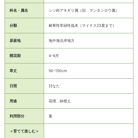
科名・属名
シソ科アキギリ属（旧 マンネンロウ属）
分類
耐寒性常緑性低木（マイナス23度まで）
原産地
地中海沿岸地方
開花期
4-6月
草丈
50-150cm
日照
日なた
用途
花壇、鉢植え
利用部分
葉
＜育てて楽しむ＞