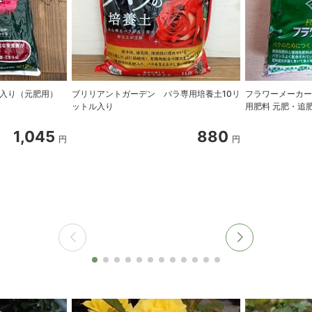
ｇ入り（元肥用）
ブリリアントガーデン バラ専用培養土10リ
フラワーメーカー
ットル入り
用肥料 元肥・追
1,045
880
円
円