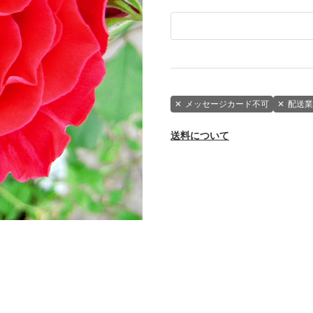
✕
メッセージカード不可
✕
配送業
送料について