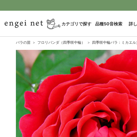
カテゴリで探す
品種50音検索
詳
バラの苗
フロリバンダ（四季咲中輪）
四季咲中輪バラ：ミカエル