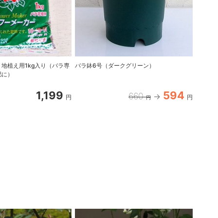
 地植え用1kg入り（バラ専
バラ鉢6号（ダークグリーン）
四季咲
肥に）
苗6号
1,199
594
660
円
円
円