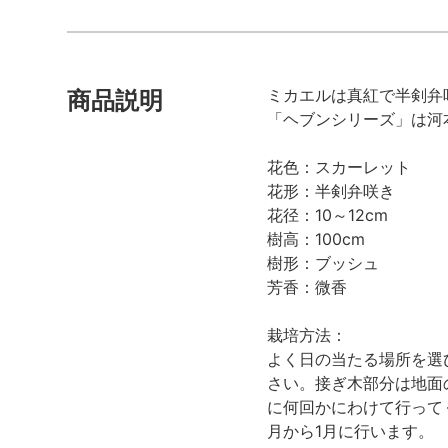
ミカエルは真紅で半剣弁
商品説明
「ヘブンシリーズ」は河
花色：スカーレット
花形：半剣弁咲き
花径：10～12cm
樹高：100cm
樹形：ブッシュ
芳香：微香
栽培方法：
よく日の当たる場所を選
さい。接ぎ木部分は地面
に何回かにわけて行って
月から1月に行います。