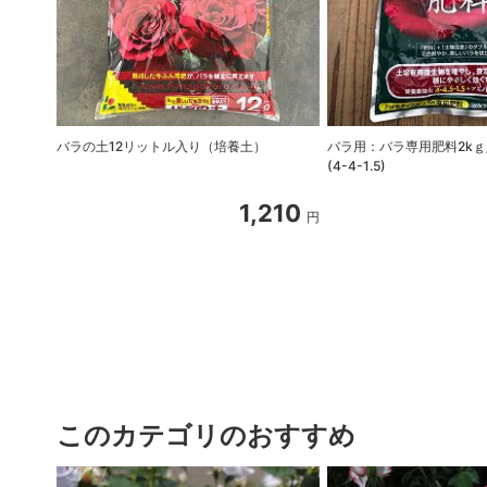
バラの土12リットル入り（培養土）
バラ用：バラ専用肥料2k
(4-4-1.5)
1,210
円
このカテゴリのおすすめ