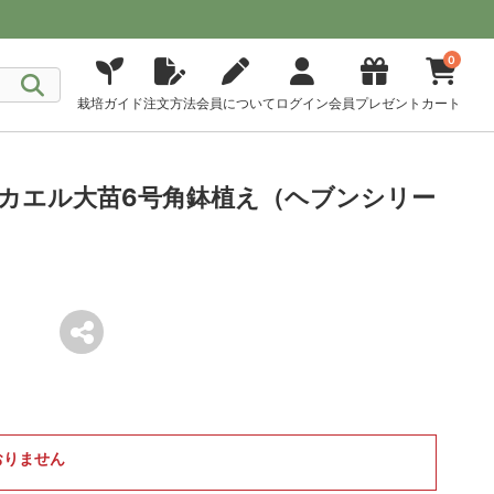
0
栽培ガイド
注文方法
会員について
ログイン
会員プレゼント
カート
カエル大苗6号角鉢植え（ヘブンシリー
おりません