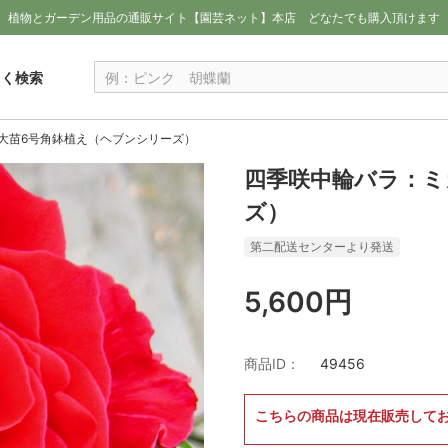
植物とガーデン用品の通販サイト【園芸ネット】本店
どなたでも購入頂けます
しく検索
大苗6号角鉢植え（ヘブンシリーズ）
四季咲中輪バラ：ミ
ズ）
第二配送センターより発送
5,600円
商品ID：
49456
こちらの商品は現在販売して