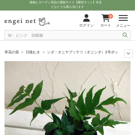
植物とガーデン用品の通販サイト【園芸ネット】本店
どなたでも購入頂けます
0
ログイン
カート
メニュー
草花の苗
日陰むき
シダ：オニヤブソテツ（オニシダ）3号ポット
セール
草花 ハーブ・野菜苗
シダ：オニヤブソテツ（オニシダ）3号ポッ