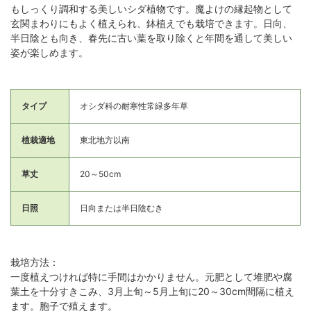
もしっくり調和する美しいシダ植物です。魔よけの縁起物として
玄関まわりにもよく植えられ、鉢植えでも栽培できます。日向、
半日陰とも向き、春先に古い葉を取り除くと年間を通して美しい
姿が楽しめます。
タイプ
オシダ科の耐寒性常緑多年草
植栽適地
東北地方以南
草丈
20～50cm
日照
日向または半日陰むき
栽培方法：
一度植えつければ特に手間はかかりません。元肥として堆肥や腐
葉土を十分すきこみ、3月上旬～5月上旬に20～30cm間隔に植え
ます。胞子で殖えます。