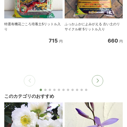
特選有機花ごころ培養土5リットル入
ふっかふかによみがえる 古い土のリ
り
サイクル材 5リットル入り
8
715
660
円
円
このカテゴリのおすすめ