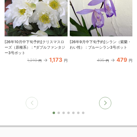
[26年10月中下旬予約]クリスマスロ
[26年9月中下旬予約]シラン（紫蘭・
ーズ（原種系）：*ダブルファンタジ
わい性）：ブルーシラン3号ポット
ー3号ポット
1,173
479
1,210
495
円
円
円
円