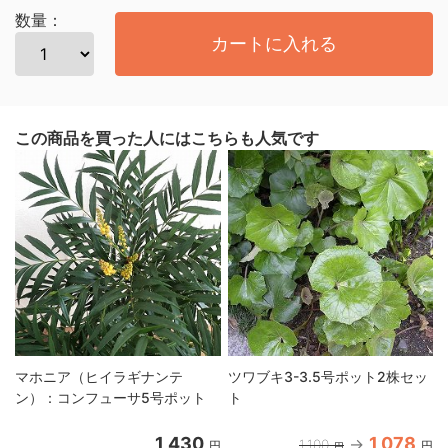
数量：
カートに入れる
この商品を買った人にはこちらも人気です
マホニア（ヒイラギナンテ
ツワブキ3-3.5号ポット2株セッ
ン）：コンフューサ5号ポット
ト
1,430
1,078
1,100
円
円
円