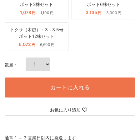
ポット2株セット
ポット6株セット
1,078
3,135
円
1,100
円
3,300
円
円
トクサ（木賊）：3～3.5号
ポット12株セット
6,072
円
6,600
円
数量：
カートに入れる
お気に入り追加
通常 1 ～ 3 営業日以内に発送します