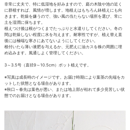
非常に丈夫で、特に低湿地を好みますので、庭の木陰や池の近く
に群植すれば、風情が増します。地植えはもちろん鉢植えにも向
きます。乾燥を嫌うので、強い風の当たらない場所を選び、常に
土を湿潤に保ちます。
植えつけ後は根がつくまでたっぷりと水遣りしてください。冬の
間は乾燥しない程度に水を与えます。耐寒性ですが、植え替え直
後には極端な寒さにあてないようにしてください。
根付いたら薄い液肥を与えるか、元肥えに油カスを株の周囲に埋
め込みます。風通しよく管理してください。
3～3.5号（直径9～10.5cm）ポット植えです。
※写真は成長時のイメージです。お届け時期により葉茎の先端をカ
ットした状態となる場合があります。
※秋口～春先は葉色が悪い、または地上部が枯れて多少見苦しい状
態でのお届けとなる場合があります。