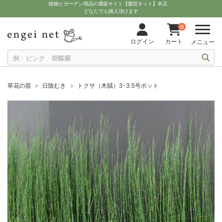
植物とガーデン用品の通販サイト【園芸ネット】本店
どなたでも購入頂けます
0
ログイン
カート
メニュー
草花の苗
日陰むき
トクサ（木賊）3-3.5号ポット