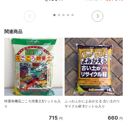
関連商品
特選有機花ごころ培養土5リットル入
ふっかふかによみがえる 古い土のリ
り
サイクル材 5リットル入り
8
715
660
円
円