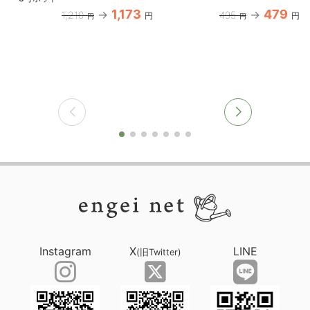
1,173
479
1,210
495
円
円
円
円
Instagram
X
LINE
(旧Twitter)