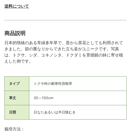
送料について
商品説明
日本的情緒のある常緑多年草で、昔から茶花としても利用されて
きました。節の重なりからできた立ち姿がユニークです。写真
は、トクサ、シダ、ユキノシタ、ドクダミを景徳鎮の鉢に寄せ植
えした例です。
タイプ
トクサ科の耐寒性宿根草
草丈
30～100cm
日照
日なたあるいは半日陰むき
栽培方法：