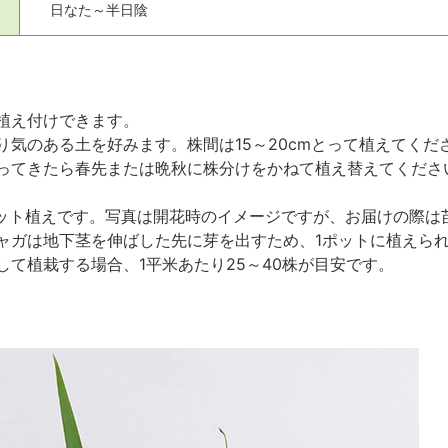
日なた～半日陰
植え付けできます。
り気のある土を好みます。株間は15～20cmとって植えてく
ってきたら春先または晩秋に株分けをかねて植え替えてくださ
m）ポット植えです。写真は開花時のイメージですが、お届けの
ャガは地下茎を伸ばした先に芽を出すため、1ポットに植えられ
して植栽する場合、1平米あたり25～40株が目安です。