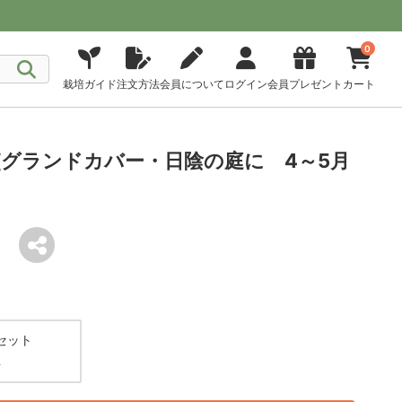
0
栽培ガイド
注文方法
会員について
ログイン
会員プレゼント
カート
ト[グランドカバー・日陰の庭に 4～5月
セット
円