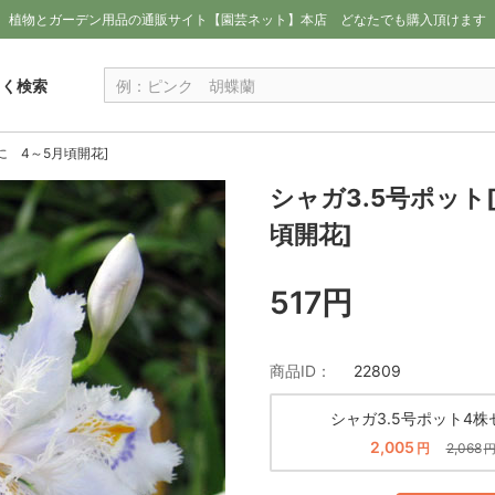
植物とガーデン用品の通販サイト【園芸ネット】本店
どなたでも購入頂けます
しく検索
に 4～5月頃開花]
シャガ3.5号ポッ
頃開花]
517円
商品ID：
22809
シャガ3.5号ポット4株
2,005
円
2,068