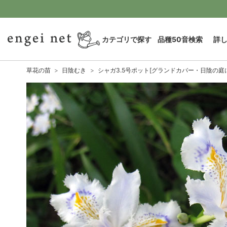
カテゴリで探す
品種50音検索
詳
草花の苗
日陰むき
シャガ3.5号ポット[グランドカバー・日陰の庭