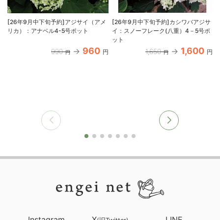
[26年9月中下旬予約]アジサイ（アメ
[26年9月中下旬予約]カシワバアジサ
リカ）：アナベル4-5号ポット
イ：スノーフレーク(八重）4－5号ポ
ット
960
1,600
990
1,650
円
円
円
円
Instagram
X
LINE