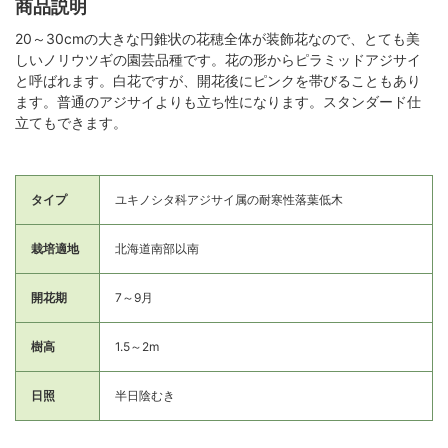
商品説明
20～30cmの大きな円錐状の花穂全体が装飾花なので、とても美
しいノリウツギの園芸品種です。花の形からピラミッドアジサイ
と呼ばれます。白花ですが、開花後にピンクを帯びることもあり
ます。普通のアジサイよりも立ち性になります。スタンダード仕
立てもできます。
タイプ
ユキノシタ科アジサイ属の耐寒性落葉低木
栽培適地
北海道南部以南
開花期
7～9月
樹高
1.5～2m
日照
半日陰むき