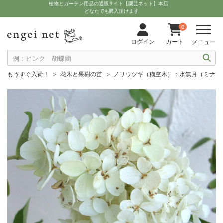
植物とガーデン用品の通販サイト【園芸ネット】本店
どなたでも購入頂けます
0
ログイン
カート
メニュー
もうすぐ入荷！
花木と果樹の苗
ノリウツギ（糊空木）：水無月（ミナヅキ