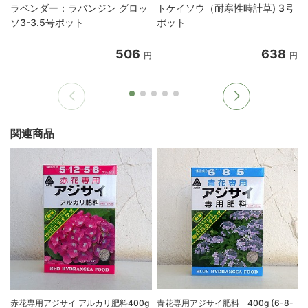
ラベンダー：ラバンジン グロッ
トケイソウ（耐寒性時計草) 3号
ソ3-3.5号ポット
ポット
506
638
円
円
関連商品
赤花専用アジサイ アルカリ肥料400g
青花専用アジサイ肥料 400g (6-8-