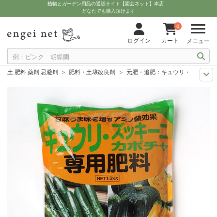
植物とガーデン用品の通販サイト【園芸ネット】本店
どなたでも購入頂けます
0
ログイン
カート
メニュー
土 肥料 薬剤 忌避剤
肥料・土壌改良剤
元肥・追肥：キュウリ・ズッキーニ・カボ
11月中下旬予約
グッズ・資材
元肥・追肥：キュウリ・ズッキーニ・カボチャ専用肥
12月上中旬予約
グッズ・資材
元肥・追肥：キュウリ・ズッキーニ・カボチャ専用肥
10月中下旬予約
グッズ・資材
元肥・追肥：キュウリ・ズッキーニ・カボチャ専用肥