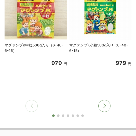
マグァンプK中粒500g入り（6-40-
マグァンプK小粒500g入り（6-40-
6-15）
6-15）
入
979
979
円
円