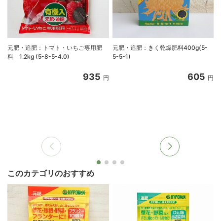
元肥・追肥：トマト・いちご専用肥
元肥・追肥：きく乾燥肥料400g(5-
料 1.2kg (5-8-5-4.0)
5-5-1)
935
605
円
円
このカテゴリのおすすめ