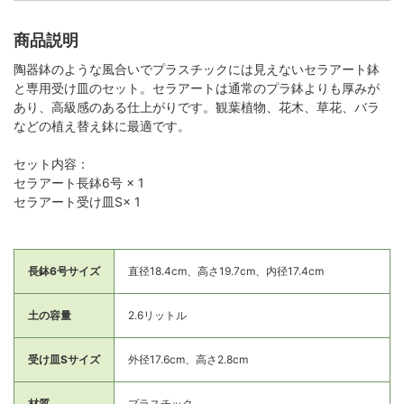
商品説明
陶器鉢のような風合いでプラスチックには見えないセラアート鉢
と専用受け皿のセット。セラアートは通常のプラ鉢よりも厚みが
あり、高級感のある仕上がりです。観葉植物、花木、草花、バラ
などの植え替え鉢に最適です。
セット内容：
セラアート長鉢6号 × 1
セラアート受け皿S× 1
長鉢6号サイズ
直径18.4cm、高さ19.7cm、内径17.4cm
土の容量
2.6リットル
受け皿Sサイズ
外径17.6cm、高さ2.8cm
材質
プラスチック