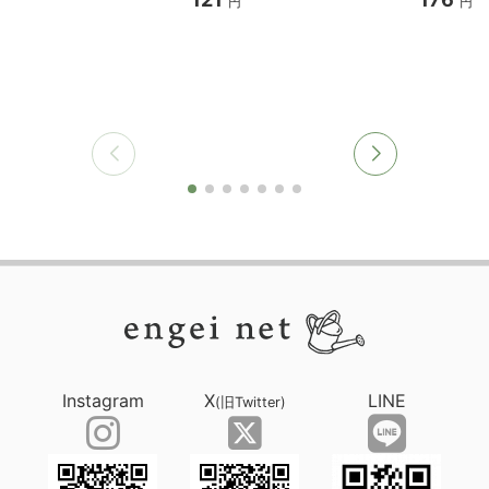
円
円
Instagram
X
LINE
(旧Twitter)