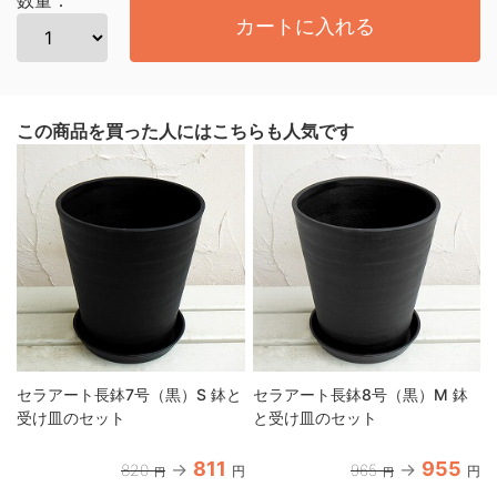
カートに入れる
この商品を買った人にはこちらも人気です
セラアート長鉢7号（黒）S 鉢と
セラアート長鉢8号（黒）M 鉢
受け皿のセット
と受け皿のセット
811
955
820
965
円
円
円
円