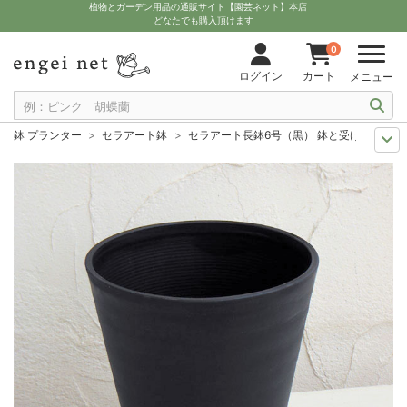
植物とガーデン用品の通販サイト【園芸ネット】本店
どなたでも購入頂けます
0
ログイン
カート
メニュー
鉢 プランター
セラアート鉢
セラアート長鉢6号（黒） 鉢と受け皿のセッ
季節の特集
観葉植物の植え替えに！
セラアート長鉢6号（黒） 鉢と受け
11月中下旬予約
グッズ・資材
セラアート長鉢6号（黒） 鉢と受け皿のセ
12月上中旬予約
グッズ・資材
セラアート長鉢6号（黒） 鉢と受け皿のセ