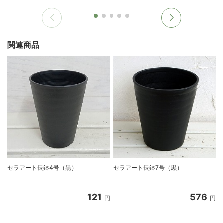
関連商品
セラアート長鉢4号（黒）
セラアート長鉢7号（黒）
121
576
円
円