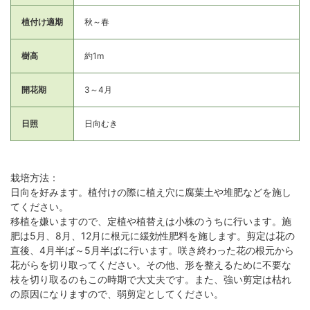
植付け適期
秋～春
樹高
約1m
開花期
3～4月
日照
日向むき
栽培方法：
日向を好みます。植付けの際に植え穴に腐葉土や堆肥などを施し
てください。
移植を嫌いますので、定植や植替えは小株のうちに行います。施
肥は5月、8月、12月に根元に緩効性肥料を施します。剪定は花の
直後、4月半ば～5月半ばに行います。咲き終わった花の根元から
花がらを切り取ってください。その他、形を整えるために不要な
枝を切り取るのもこの時期で大丈夫です。また、強い剪定は枯れ
の原因になりますので、弱剪定としてください。