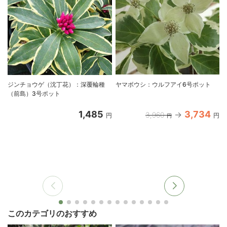
ジンチョウゲ（沈丁花）：深覆輪種
ヤマボウシ：ウルフアイ6号ポット
（前島）3号ポット
1,485
3,734
3,960
円
円
円
このカテゴリのおすすめ