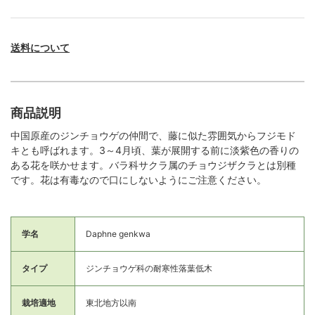
送料について
商品説明
中国原産のジンチョウゲの仲間で、藤に似た雰囲気からフジモド
キとも呼ばれます。3～4月頃、葉が展開する前に淡紫色の香りの
ある花を咲かせます。バラ科サクラ属のチョウジザクラとは別種
です。花は有毒なので口にしないようにご注意ください。
学名
Daphne genkwa
タイプ
ジンチョウゲ科の耐寒性落葉低木
栽培適地
東北地方以南