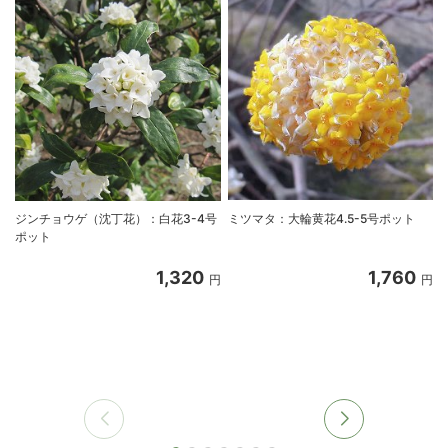
ジンチョウゲ（沈丁花）：白花3-4号
ミツマタ：大輪黄花4.5-5号ポット
ポット
1,320
1,760
円
円