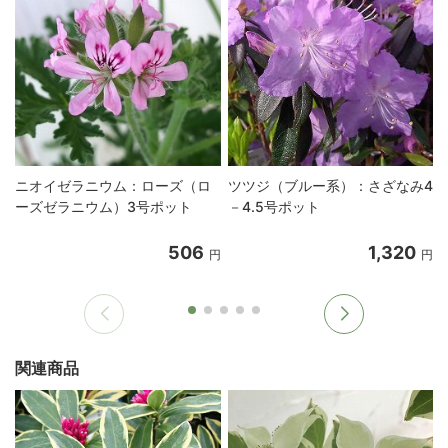
ニオイゼラニウム：ローズ（ロ
ツツジ（ブルー系）：さざなみ4
ーズゼラニウム）3号ポット
－4.5号ポット
506
1,320
円
円
関連商品