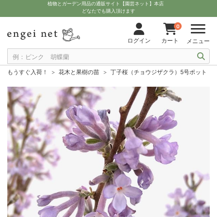
植物とガーデン用品の通販サイト【園芸ネット】本店
どなたでも購入頂けます
0
ログイン
カート
メニュー
もうすぐ入荷！
花木と果樹の苗
丁子桜（チョウジザクラ）5号ポット