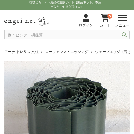
植物とガーデン用品の通販サイト【園芸ネット】本店
どなたでも購入頂けます
0
ログイン
カート
メニュー
アーチ トレリス 支柱
ローフェンス・エッジング
ウェーブエッジ（高さ15