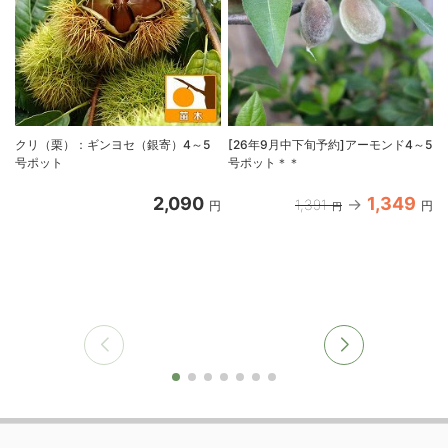
クリ（栗）：ギンヨセ（銀寄）4～5
[26年9月中下旬予約]アーモンド4～5
号ポット
号ポット＊＊
2,090
1,349
1,391
円
円
円