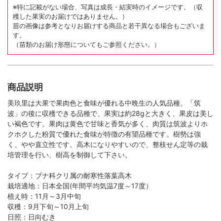
※特に記載がない場合、写真は成長・結実時のイメージです。
（収
穫した果実のお届けではありません。）
苗の画像は参考となりお届けする商品と若干異なる場合もございま
す。
（苗類のお届け形態についてもご参照ください。）
商品説明
美玖里は大果で果肉色と食味が優れる中晩生の人気品種。「筑
波」の後に収穫できる品種で、果実は約28gと大きく、果皮は美し
い褐色です。果肉は黄色で甘味と香気が多く、肉質は筑波よりホ
クホクした粉質で優れた食味が特徴の有望品種です。樹勢は強
く、やや直立性です。高木になりやすいので、整枝せん定等の栽
培管理を行い、樹高を制御して下さい。
タイプ：ブナ科クリ属の耐寒性落葉高木
栽培適地：日本全国(年間平均気温7度～17度）
植え時：11月～3月中旬
収穫：9月下旬～10月上旬
日照：日向むき