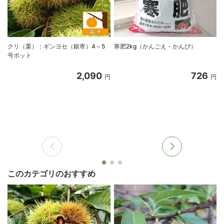
クリ（栗）：ギンヨセ（銀寄）4～5
寒肥2kg（かんごえ・かんぴ）
号ポット
2,090
726
円
円
このカテゴリのおすすめ