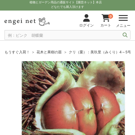
植物とガーデン用品の通販サイト【園芸ネット】本店
どなたでも購入頂けます
0
ログイン
カート
メニュー
もうすぐ入荷！
花木と果樹の苗
クリ（栗）：美玖里（みくり）4～5号ポ