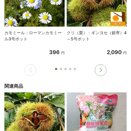
カモミール：ローマンカモミー
クリ（栗）：ギンヨセ（銀寄）4
ル3号ポット
～5号ポット
396
2,090
円
円
関連商品