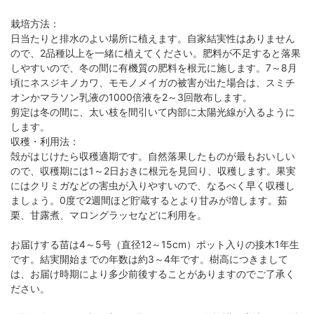
栽培方法：
日当たりと排水のよい場所に植えます。自家結実性はありません
ので、2品種以上を一緒に植えてください。肥料が不足すると落果
しやすいので、冬の間に有機質の肥料を根元に施します。7～8月
頃にネスジキノカワ、モモノメイガの被害が出た場合は、スミチ
オンかマラソン乳液の1000倍液を2～3回散布します。
剪定は冬の間に、太い枝を間引いて内部に太陽光線が入るように
します。
収穫・利用法：
殻がはじけたら収穫適期です。自然落果したものが最もおいしい
ので、収穫期には1～2日おきに根元を見回り、収穫します。果実
にはクリミガなどの害虫が入りやすいので、なるべく早く収穫し
ましょう。0度で2週間ほど貯蔵するとより甘みが増します。茹
栗、甘露煮、マロングラッセなどに利用を。
お届けする苗は4～5号（直径12～15cm）ポット入りの接木1年生
です。結実開始までの年数は約3～4年です。樹高につきまして
は、お届け時期により多少前後することがありますのでご了承く
ださい。