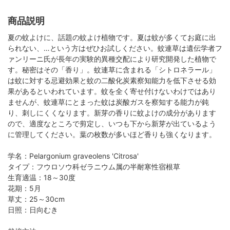
商品説明
夏の蚊よけに、話題の蚊よけ植物です。夏は蚊が多くてお庭に出
られない、…という方はぜひお試しください。蚊連草は遺伝学者フ
ァンリーニ氏が長年の実験的異種交配により研究開発した植物で
す。秘密はその「香り」。蚊連草に含まれる「シトロネラール」
は蚊に対する忌避効果と蚊の二酸化炭素察知能力を低下させる効
果があるといわれています。蚊を全く寄せ付けないわけではあり
ませんが、蚊連草にとまった蚊は炭酸ガスを察知する能力が鈍
り、刺しにくくなります。新芽の香りに蚊よけの成分があります
ので、適度なところで剪定し、いつも下から新芽が出ているよう
に管理してください。葉の枚数が多いほど香りも強くなります。
学名：Pelargonium graveolens 'Citrosa'
タイプ：フウロソウ科ゼラニウム属の半耐寒性宿根草
生育適温：18～30度
花期：5月
草丈：25～30cm
日照：日向むき