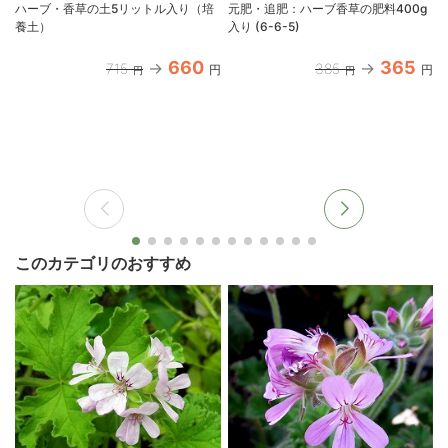
ハーブ・香草の土5リットル入り（培
元肥・追肥：ハーブ香草の肥料400g
養土）
入り (6-6-5)
660
365
715
385
円
円
円
円
このカテゴリのおすすめ