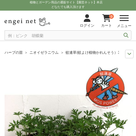
植物とガーデン用品の通販サイト【園芸ネット】本店
どなたでも購入頂けます
0
ログイン
カート
メニュー
ハーブの苗
ニオイゼラニウム
蚊連草(蚊よけ植物かれんそう）3号ポット
夏の園芸
虫よけグッズ
蚊連草(蚊よけ植物かれんそう）3号ポット6株セ