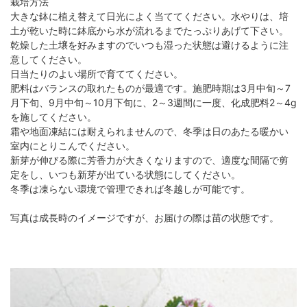
栽培方法
大きな鉢に植え替えて日光によく当ててください。水やりは、培
土が乾いた時に鉢底から水が流れるまでたっぷりあげて下さい。
乾燥した土壌を好みますのでいつも湿った状態は避けるように注
意してください。
日当たりのよい場所で育ててください。
肥料はバランスの取れたものが最適です。施肥時期は3月中旬～7
月下旬、9月中旬～10月下旬に、2～3週間に一度、化成肥料2～4g
を施してください。
霜や地面凍結には耐えられませんので、冬季は日のあたる暖かい
室内にとりこんでください。
新芽が伸びる際に芳香力が大きくなりますので、適度な間隔で剪
定をし、いつも新芽が出ている状態にしてください。
冬季は凍らない環境で管理できれば冬越しが可能です。
写真は成長時のイメージですが、お届けの際は苗の状態です。