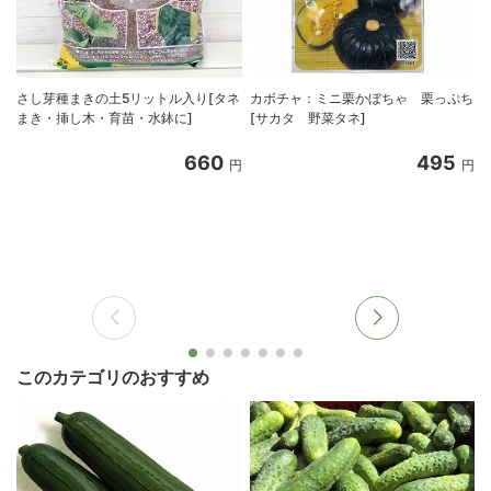
さし芽種まきの土5リットル入り[タネ
カボチャ：ミニ栗かぼちゃ 栗っぷち
まき・挿し木・育苗・水鉢に]
[サカタ 野菜タネ]
660
495
円
円
このカテゴリのおすすめ