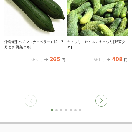
沖縄短形ヘチマ（ナーベラー）[3～7
キュウリ：ピクルスキュウリ[野菜タ
月まき 野菜タネ]
ネ]
265
408
363
561
円
円
円
円