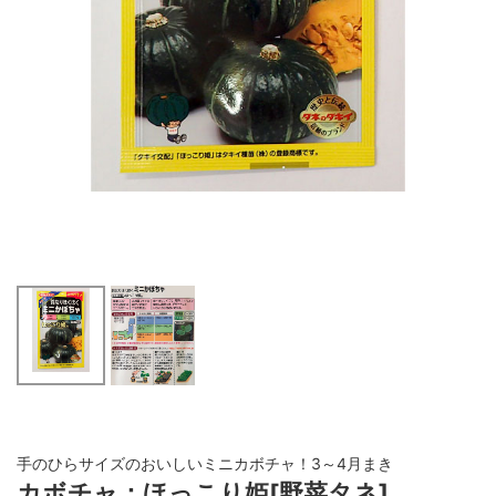
手のひらサイズのおいしいミニカボチャ！3～4月まき
カボチャ：ほっこり姫[野菜タネ]