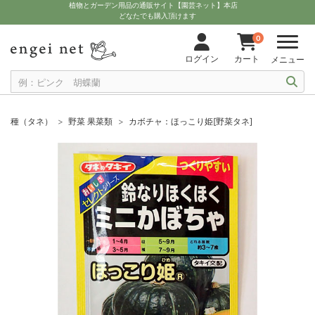
植物とガーデン用品の通販サイト【園芸ネット】本店
どなたでも購入頂けます
0
ログイン
カート
メニュー
種（タネ）
野菜 果菜類
カボチャ：ほっこり姫[野菜タネ]