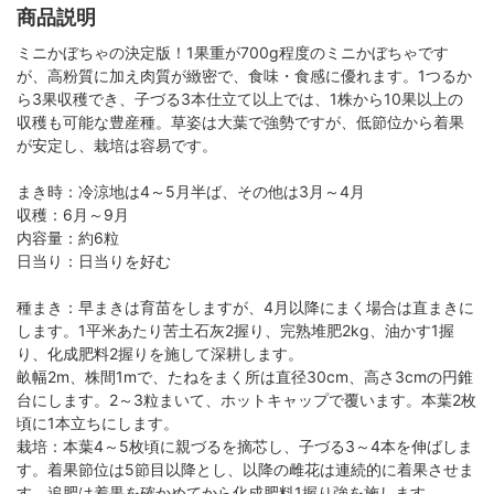
商品説明
ミニかぼちゃの決定版！1果重が700g程度のミニかぼちゃです
が、高粉質に加え肉質が緻密で、食味・食感に優れます。1つるか
ら3果収穫でき、子づる3本仕立て以上では、1株から10果以上の
収穫も可能な豊産種。草姿は大葉で強勢ですが、低節位から着果
が安定し、栽培は容易です。
まき時：冷涼地は4～5月半ば、その他は3月～4月
収穫：6月～9月
内容量：約6粒
日当り：日当りを好む
種まき：早まきは育苗をしますが、4月以降にまく場合は直まきに
します。1平米あたり苦土石灰2握り、完熟堆肥2kg、油かす1握
り、化成肥料2握りを施して深耕します。
畝幅2m、株間1mで、たねをまく所は直径30cm、高さ3cmの円錐
台にします。2～3粒まいて、ホットキャップで覆います。本葉2枚
頃に1本立ちにします。
栽培：本葉4～5枚頃に親づるを摘芯し、子づる3～4本を伸ばしま
す。着果節位は5節目以降とし、以降の雌花は連続的に着果させま
す。追肥は着果を確かめてから化成肥料1握り強を施します。