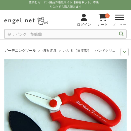
植物とガーデン用品の通販サイト【園芸ネット】本店
どなたでも購入頂けます
0
ログイン
カート
メニュー
ガーデニングツール
切る道具
ハサミ（日本製）：ハンドクリエーションF1
11月中下旬予約
グッズ・資材
ハサミ（日本製）：ハンドクリエーションF1
12月上中旬予約
グッズ・資材
ハサミ（日本製）：ハンドクリエーションF1
10月中下旬予約
グッズ・資材
ハサミ（日本製）：ハンドクリエーションF1