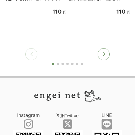
110
110
円
円
Instagram
X
LINE
(旧Twitter)