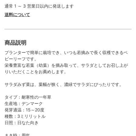
通常 1 ～ 3 営業日以内に発送します
送料について
商品説明
プランターで簡単に栽培でき、いつも若摘みで長く収穫できるベ
ビーリーフです。
栄養豊富な若葉（幼葉）を摘み取って、サラダとしてお召し上が
りいただくことをお薦めします。
サラダみず菜は、葉幅が狭く、濃緑でサラダにぴったりです。
タイプ：耐寒性の一年草
生産地：デンマーク
発芽適温：15～20度
種数：3ミリリットル
日照：日なた向き
まき時：周年