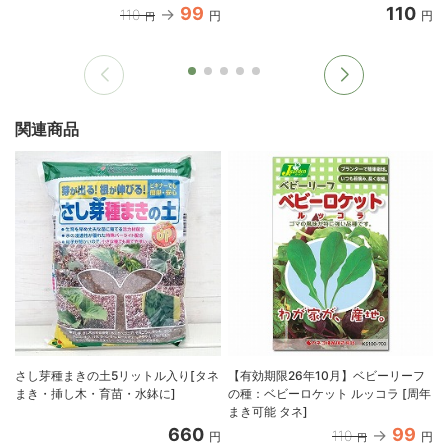
99
110
110
円
円
円
関連商品
さし芽種まきの土5リットル入り[タネ
【有効期限26年10月】ベビーリーフ
まき・挿し木・育苗・水鉢に]
の種：ベビーロケット ルッコラ [周年
まき可能 タネ]
660
99
110
円
円
円