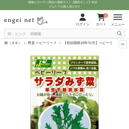
植物とガーデン用品の通販サイト【園芸ネット】本店
どなたでも購入頂けます
0
ログイン
カート
メニュー
種（タネ）
野菜 ベビーリーフ
【有効期限26年10月】ベビーリーフの種：
セール
種子
【有効期限26年10月】ベビーリーフの種：サラダみず菜 早生
まき時から探そう
野菜・ハーブの種 周年
【有効期限26年10月】ベビ