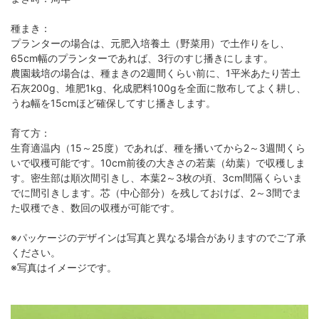
種まき：
プランターの場合は、元肥入培養土（野菜用）で土作りをし、
65cm幅のプランターであれば、3行のすじ播きにします。
農園栽培の場合は、種まきの2週間くらい前に、1平米あたり苦土
石灰200g、堆肥1kg、化成肥料100gを全面に散布してよく耕し、
うね幅を15cmほど確保してすじ播きします。
育て方：
生育適温内（15～25度）であれば、種を播いてから2～3週間くら
いで収穫可能です。10cm前後の大きさの若葉（幼葉）で収穫しま
す。密生部は順次間引きし、本葉2～3枚の頃、3cm間隔くらいま
でに間引きします。芯（中心部分）を残しておけば、2～3間でま
た収穫でき、数回の収穫が可能です。
※パッケージのデザインは写真と異なる場合がありますのでご了承
ください。
※写真はイメージです。