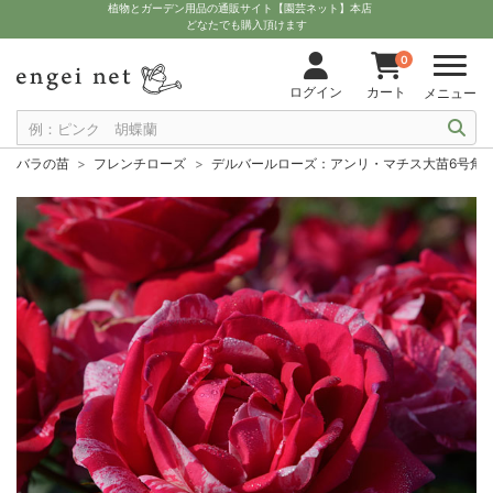
植物とガーデン用品の通販サイト【園芸ネット】本店
どなたでも購入頂けます
0
ログイン
カート
メニュー
バラの苗
フレンチローズ
デルバールローズ：アンリ・マチス大苗6号角