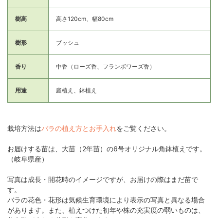
樹高
高さ120cm、幅80cm
樹形
ブッシュ
香り
中香（ローズ香、フランボワーズ香）
用途
庭植え、鉢植え
栽培方法は
バラの植え方とお手入れ
をご覧ください。
お届けする苗は、大苗（2年苗）の6号オリジナル角鉢植えです。
（岐阜県産）
写真は成長・開花時のイメージですが、お届けの際はまだ苗で
す。
バラの花色・花形は気候生育環境により表示の写真と異なる場合
があります。また、植えつけた初年や株の充実度の弱いものは、