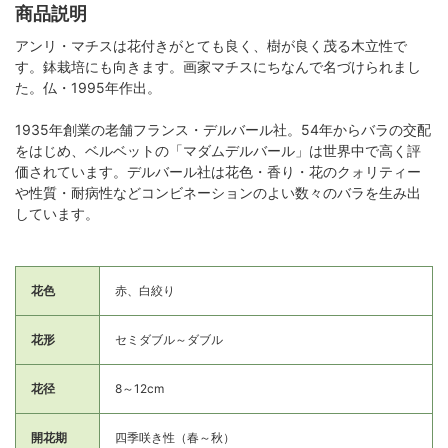
商品説明
アンリ・マチスは花付きがとても良く、樹が良く茂る木立性で
す。鉢栽培にも向きます。画家マチスにちなんで名づけられまし
た。仏・1995年作出。
1935年創業の老舗フランス・デルバール社。54年からバラの交配
をはじめ、ベルベットの「マダムデルバール」は世界中で高く評
価されています。デルバール社は花色・香り・花のクォリティー
や性質・耐病性などコンビネーションのよい数々のバラを生み出
しています。
花色
赤、白絞り
花形
セミダブル～ダブル
花径
8～12cm
開花期
四季咲き性（春～秋）