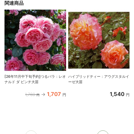
関連商品
[26年11月中下旬予約]つるバラ：レオ
ハイブリッドティー：アウグスタルイ
ナルド ダ ビンチ大苗
ーゼ大苗
1,707
1,540
1,760
円
円
円