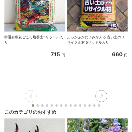
特選有機花ごころ培養土5リットル入
ふっかふかによみがえる 古い土のリ
り
サイクル材 5リットル入り
8
715
660
円
円
このカテゴリのおすすめ