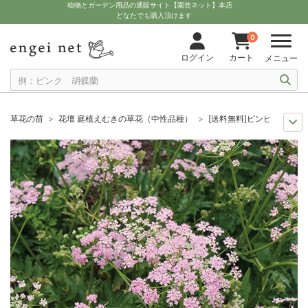
植物とガーデン用品の通販サイト【園芸ネット】本店
どなたでも購入頂けます
0
ログイン
カート
メニュー
草花の苗
花壇 庭植えむきの草花（中性品種）
[送料無料]ピンピネラ：マヨ
送料無料商品
草花の苗
[送料無料]ピンピネラ：マヨール ロゼア3-3.5号