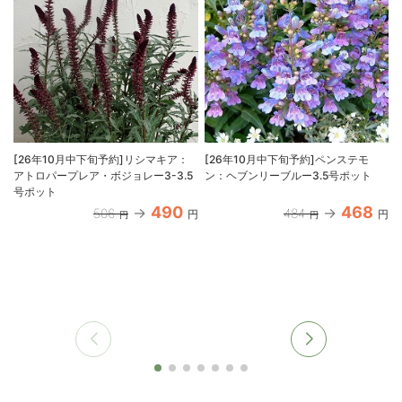
[26年10月中下旬予約]リシマキア：
[26年10月中下旬予約]ペンステモ
アトロパープレア・ボジョレー3-3.5
ン：ヘブンリーブルー3.5号ポット
号ポット
490
468
506
484
円
円
円
円