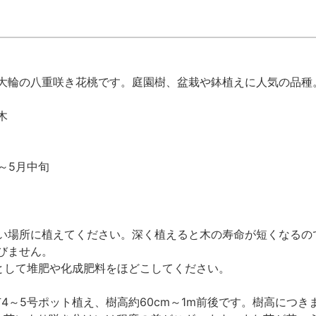
大輪の八重咲き花桃です。庭園樹、盆栽や鉢植えに人気の品種
木
～5月中旬
い場所に植えてください。深く植えると木の寿命が短くなるの
びません。
肥として堆肥や化成肥料をほどこしてください。
4～5号ポット植え、樹高約60cm～1m前後です。樹高につ