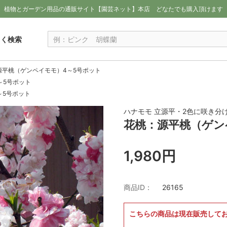
植物とガーデン用品の通販サイト【園芸ネット】本店
どなたでも購入頂けます
しく検索
源平桃（ゲンペイモモ）4～5号ポット
～5号ポット
～5号ポット
ハナモモ 立源平・2色に咲き分
花桃：源平桃（ゲン
1,980円
商品ID：
26165
こちらの商品は現在販売して