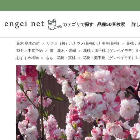
カテゴリで探す
品種50音検索
詳
花木 庭木の苗
サクラ（桜）ハナウメ(花梅)ハナモモ(花桃)
花桃：
12月上中旬予約
苗 花木・果樹
花桃：源平桃（ゲンペイモモ）4
おすすめ植物
もも 花桃・実桃
花桃：源平桃（ゲンペイモモ）4