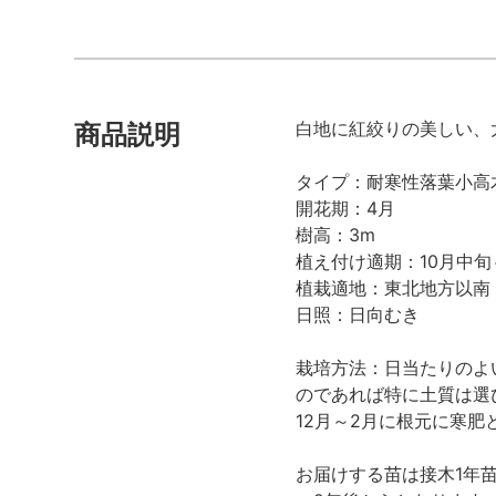
白地に紅絞りの美しい、
商品説明
タイプ：耐寒性落葉小高
開花期：4月
樹高：3m
植え付け適期：10月中旬
植栽適地：東北地方以南
日照：日向むき
栽培方法：日当たりのよ
のであれば特に土質は選
12月～2月に根元に寒
お届けする苗は接木1年苗