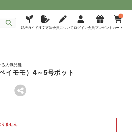
0
栽培ガイド
注文方法
会員について
ログイン
会員プレゼント
カート
ける人気品種
ペイモモ）4～5号ポット
おりません