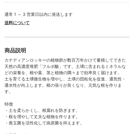
通常 1 ～ 3 営業日以内に発送します
送料について
商品説明
カナディアンロッキーの植物群が数百万年かけて蓄積してできた
天然の高濃度堆肥「フルボ酸」です。土壌に含まれるミネラルな
どの栄養を、根や葉、茎と植物の隅々まで効率良く届けます。
土を育てる土壌微生物を増やし、土壌の団粒化を促進、通気性・
通水性が向上します。根の張りが良くなり、元気な根を作りま
す。
特徴
・土を柔らかくし、根腐れを防ぎます。
・根を増やして丈夫な植物を作ります。
・善玉菌を活性化して病原菌を抑えます。