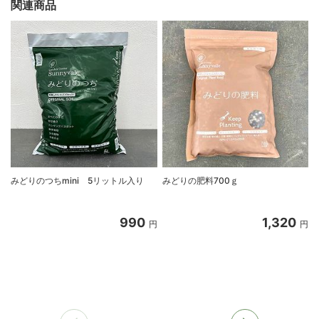
関連商品
みどりのつちmini 5リットル入り
みどりの肥料700ｇ
990
1,320
円
円