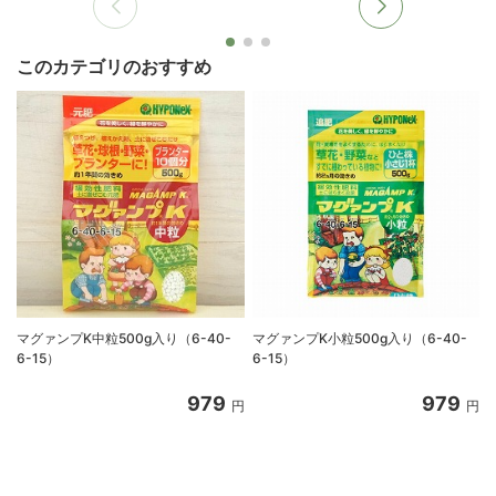
このカテゴリのおすすめ
マグァンプK中粒500g入り（6-40-
マグァンプK小粒500g入り（6-40-
6-15）
6-15）
入
979
979
円
円