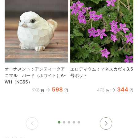
オーナメント：アンティークア
エロディウム：マネスカヴィ3.5
ニマル バード（ホワイト）A-
号ポット
WH（NG65）
598
344
748
473
円
円
円
円