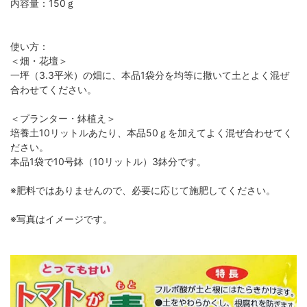
内容量：150ｇ
使い方：
＜畑・花壇＞
一坪（3.3平米）の畑に、本品1袋分を均等に撒いて土とよく混ぜ
合わせてください。
＜プランター・鉢植え＞
培養土10リットルあたり、本品50ｇを加えてよく混ぜ合わせてく
ださい。
本品1袋で10号鉢（10リットル）3鉢分です。
※肥料ではありませんので、必要に応じて施肥してください。
※写真はイメージです。