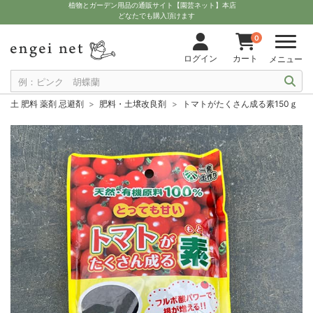
植物とガーデン用品の通販サイト【園芸ネット】本店
どなたでも購入頂けます
0
ログイン
カート
メニュー
土 肥料 薬剤 忌避剤
肥料・土壌改良剤
トマトがたくさん成る素150ｇ