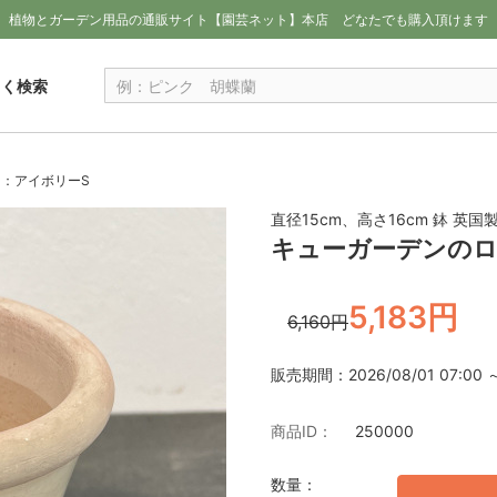
植物とガーデン用品の通販サイト【園芸ネット】本店
どなたでも購入頂けます
しく検索
：アイボリーS
直径15cm、高さ16cm 鉢 英国
キューガーデンのロ
5,183円
6,160円
販売期間：2026/08/01 07:00 ～ 
商品ID：
250000
数量：