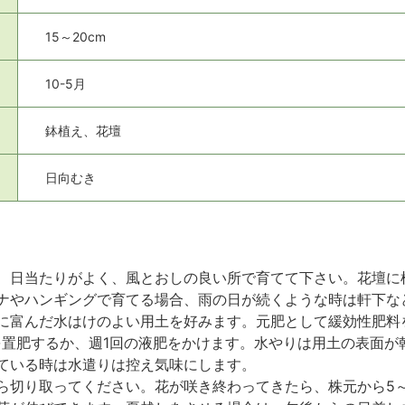
15～20cm
10-5月
鉢植え、花壇
日向むき
、日当たりがよく、風とおしの良い所で育てて下さい。花壇に
ナやハンギングで育てる場合、雨の日が続くような時は軒下な
に富んだ水はけのよい用土を好みます。元肥として緩効性肥料
を置肥するか、週1回の液肥をかけます。水やりは用土の表面が
ている時は水遣りは控え気味にします。
ら切り取ってください。花が咲き終わってきたら、株元から5～