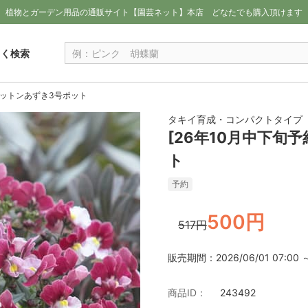
植物とガーデン用品の通販サイト【園芸ネット】本店
どなたでも購入頂けます
しく検索
コットンあずき3号ポット
タキイ育成・コンパクトタイプ
[26年10月中下旬
ト
予約
500円
517円
販売期間：2026/06/01 07:00 ～ 
商品ID：
243492