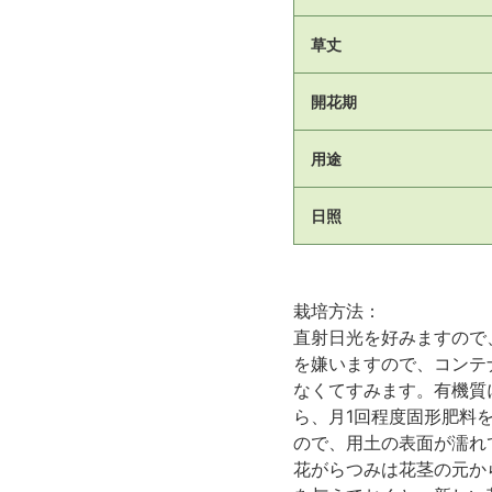
草丈
開花期
用途
日照
栽培方法：
直射日光を好みますので
を嫌いますので、コンテ
なくてすみます。有機質
ら、月1回程度固形肥料
ので、用土の表面が濡れ
花がらつみは花茎の元か