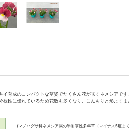
キイ育成のコンパクトな草姿でたくさん花が咲くネメシアです
分枝性に優れているため花数も多くなり、こんもりと形よくま
ゴマノハグサ科ネメシア属の半耐寒性多年草（マイナス5度ま