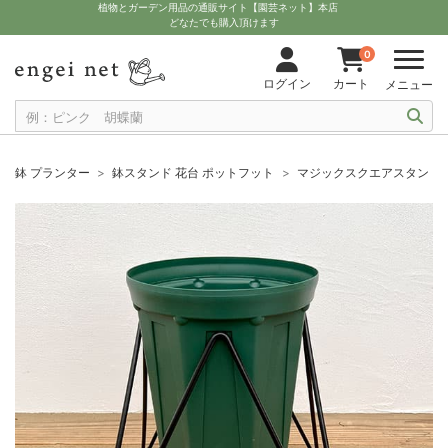
植物とガーデン用品の通販サイト【園芸ネット】本店
どなたでも購入頂けます
0
ログイン
カート
メニュー
鉢 プランター
鉢スタンド 花台 ポットフット
マジックスクエアスタンドと