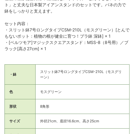
ト」と丈夫な日本製アイアンスタンドのセットです。バネの力で
鉢をしっかりと支えます。
セット内容：
・スリット鉢7号ロングタイプCSM-210L（モスグリーン）[とんで
もないポット：植物の根が健全に育つ！プラ鉢 深鉢] × 1
・[ベルツモア]マジックスクエアスタンド：MSS-8（8号用）／ブ
ラック[高さ27cm] × 1
スリット鉢7号ロングタイプCSM-210L（モスグリ
・鉢
ーン）
色
モスグリーン
形状
8角形
サイズ
外径21cm、底径16.6cm、高さ25cm