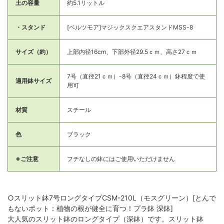
土の容量
約5.1リットル
・スタンド
[ベルツモア]マジックスクエアスタンドMSS-8
サイズ（約）
上部内径16cm、下部外径29.5ｃｍ、高さ27ｃｍ
7号（直径21ｃｍ）-8号（直径24ｃｍ）鉢程度で使
適用鉢サイズ
用可
材質
スチール
色
ブラック
※ご注意
フチなしの鉢にはご使用いただけません
○スリット鉢7号ロングタイプCSM-210L（モスグリーン）[とんで
もないポット：植物の根が健全に育つ！プラ鉢 深鉢]
大人気のスリット鉢のロングタイプ（深鉢）です。スリット鉢