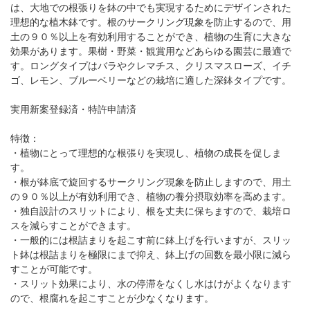
は、大地での根張りを鉢の中でも実現するためにデザインされた
理想的な植木鉢です。根のサークリング現象を防止するので、用
土の９０％以上を有効利用することができ、植物の生育に大きな
効果があります。果樹・野菜・観賞用などあらゆる園芸に最適で
す。ロングタイプはバラやクレマチス、クリスマスローズ、イチ
ゴ、レモン、ブルーベリーなどの栽培に適した深鉢タイプです。
実用新案登録済・特許申請済
特徴：
・植物にとって理想的な根張りを実現し、植物の成長を促しま
す。
・根が鉢底で旋回するサークリング現象を防止しますので、用土
の９０％以上が有効利用でき、植物の養分摂取効率を高めます。
・独自設計のスリットにより、根を丈夫に保ちますので、栽培ロ
スを減らすことができます。
・一般的には根詰まりを起こす前に鉢上げを行いますが、スリッ
ト鉢は根詰まりを極限にまで抑え、鉢上げの回数を最小限に減ら
すことが可能です。
・スリット効果により、水の停滞をなくし水はけがよくなります
ので、根腐れを起こすことが少なくなります。