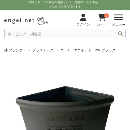
植物とガーデン用品の通販サイト【園芸ネット】本店
どなたでも購入頂けます
0
ログイン
カート
メニュー
鉢 プランター
プラスチック
コーナーエコポット 200ブラック