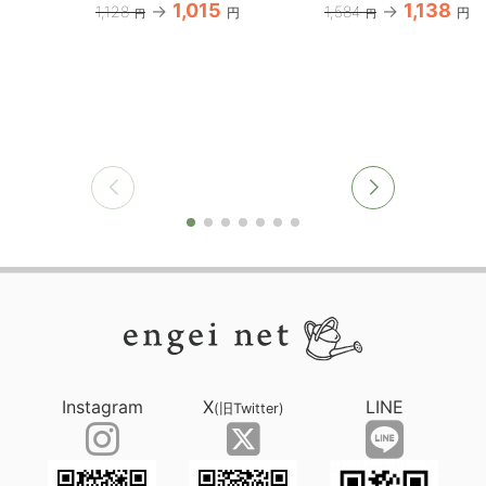
1,015
1,138
1,128
1,584
円
円
円
円
Instagram
X
LINE
(旧Twitter)