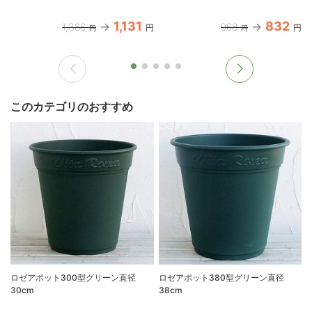
1,131
832
1,386
968
円
円
円
円
このカテゴリのおすすめ
ロゼアポット300型グリーン直径
ロゼアポット380型グリーン直径
30cm
38cm