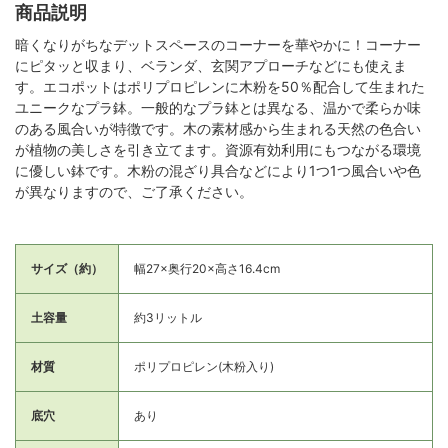
商品説明
暗くなりがちなデットスペースのコーナーを華やかに！コーナー
にピタッと収まり、ベランダ、玄関アプローチなどにも使えま
す。エコポットはポリプロピレンに木粉を50％配合して生まれた
ユニークなプラ鉢。一般的なプラ鉢とは異なる、温かで柔らか味
のある風合いが特徴です。木の素材感から生まれる天然の色合い
が植物の美しさを引き立てます。資源有効利用にもつながる環境
に優しい鉢です。木粉の混ざり具合などにより1つ1つ風合いや色
が異なりますので、ご了承ください。
サイズ（約）
幅27×奥行20×高さ16.4cm
土容量
約3リットル
材質
ポリプロピレン(木粉入り)
底穴
あり