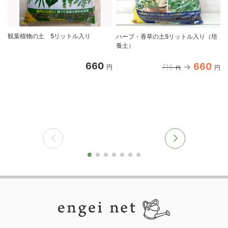
観葉植物の土 5リットル入り
ハーブ・香草の土5リットル入り（培
養土）
660
660
715
円
円
円