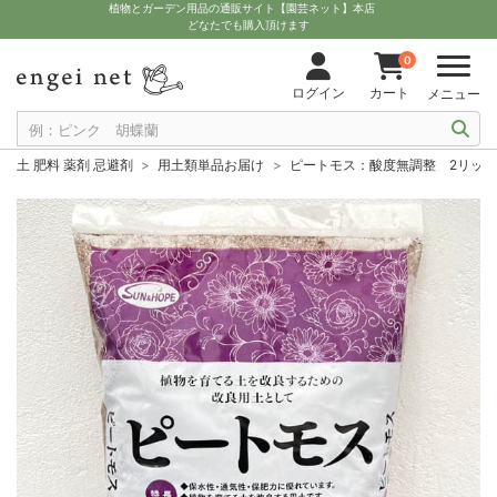
植物とガーデン用品の通販サイト【園芸ネット】本店
どなたでも購入頂けます
0
ログイン
カート
メニュー
土 肥料 薬剤 忌避剤
用土類単品お届け
ピートモス：酸度無調整 2リッ