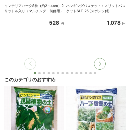
インテリアバークS粒（約2～4cm）2
ハンギングバスケット：スリットバス
ス
リットル入り（マルチング・装飾用）
ケットSLT-25 (スポンジ付)
528
1,078
円
円
このカテゴリのおすすめ