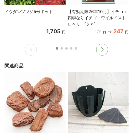
ドウダンツツジ5号ポット
【有効期限26年10月】イチゴ：
四季なりイチゴ ワイルドスト
ロベリー[タネ]
1,705
247
275
円
円
円
関連商品