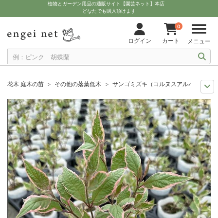
植物とガーデン用品の通販サイト【園芸ネット】本店
どなたでも購入頂けます
0
ログイン
カート
メニュー
花木 庭木の苗
その他の落葉低木
サンゴミズキ（コルヌスアルバ）：ミラ
セール
花木の苗
サンゴミズキ（コルヌスアルバ）：ミラクル3号ポット