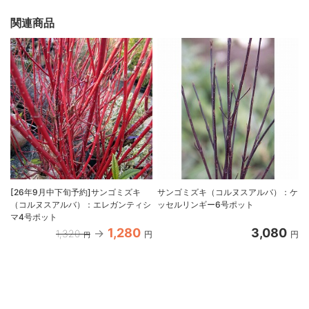
関連商品
[26年9月中下旬予約]サンゴミズキ
サンゴミズキ（コルヌスアルバ）：ケ
（コルヌスアルバ）：エレガンティシ
ッセルリンギー6号ポット
マ4号ポット
1,280
3,080
1,320
円
円
円