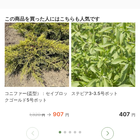
この商品を買った人にはこちらも人気です
コニファー(盃型）：セイブロッ
ステビア3-3.5号ポット
クゴールド5号ポット
907
407
1,320
円
円
円