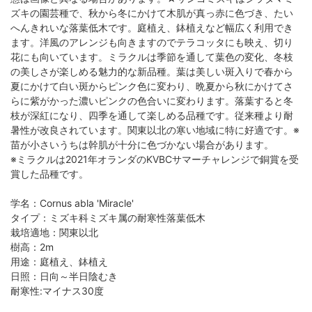
ズキの園芸種で、秋から冬にかけて木肌が真っ赤に色づき、たい
へんきれいな落葉低木です。庭植え、鉢植えなど幅広く利用でき
ます。洋風のアレンジも向きますのでテラコッタにも映え、切り
花にも向いています。ミラクルは季節を通して葉色の変化、冬枝
の美しさが楽しめる魅力的な新品種。葉は美しい斑入りで春から
夏にかけて白い斑からピンク色に変わり、晩夏から秋にかけてさ
らに紫がかった濃いピンクの色合いに変わります。落葉すると冬
枝が深紅になり、四季を通して楽しめる品種です。従来種より耐
暑性が改良されています。関東以北の寒い地域に特に好適です。※
苗が小さいうちは幹肌が十分に色づかない場合があります。
※ミラクルは2021年オランダのKVBCサマーチャレンジで銅賞を受
賞した品種です。
学名：Cornus abla 'Miracle'
タイプ：ミズキ科ミズキ属の耐寒性落葉低木
栽培適地：関東以北
樹高：2m
用途：庭植え、鉢植え
日照：日向～半日陰むき
耐寒性:マイナス30度