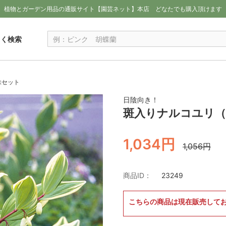
植物とガーデン用品の通販サイト【園芸ネット】本店
どなたでも購入頂けます
しく検索
株セット
日陰向き！
斑入りナルコユリ（
1,034円
1,056円
商品ID：
23249
こちらの商品は現在販売して