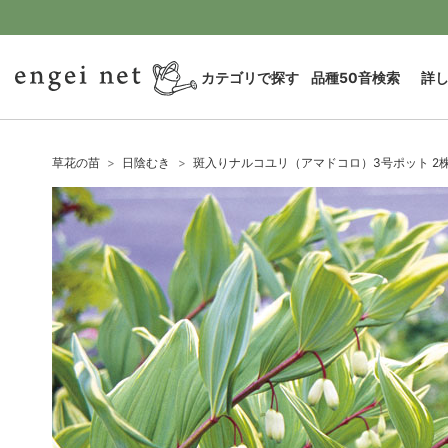
カテゴリで探す
品種50音検索
詳
草花の苗
日陰むき
斑入りナルコユリ（アマドコロ）3号ポット 2