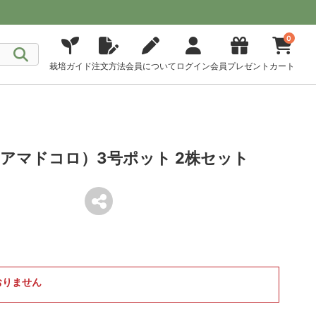
0
栽培ガイド
注文方法
会員について
ログイン
会員プレゼント
カート
アマドコロ）3号ポット 2株セット
おりません