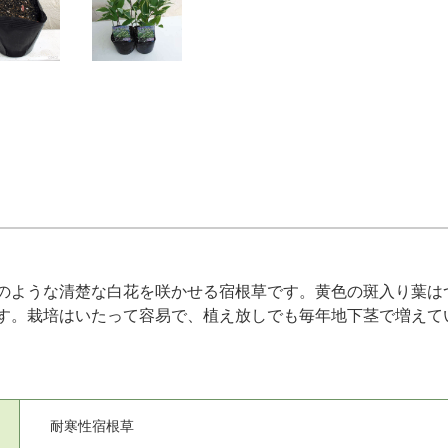
のような清楚な白花を咲かせる宿根草です。黄色の斑入り葉は
す。栽培はいたって容易で、植え放しでも毎年地下茎で増えて
耐寒性宿根草