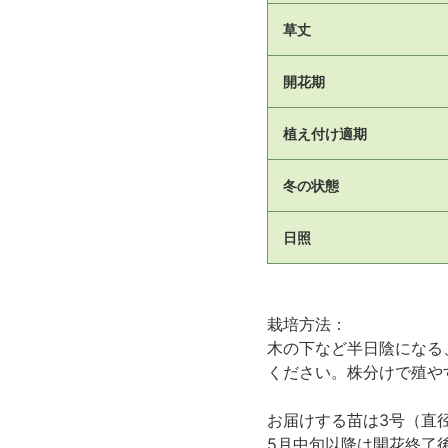
草丈
開花期
植え付け適期
冬の状態
日照
栽培方法：
木の下など半日陰になる
ください。株分けで殖や
お届けする苗は3号（直
5月中旬以降は開花終了