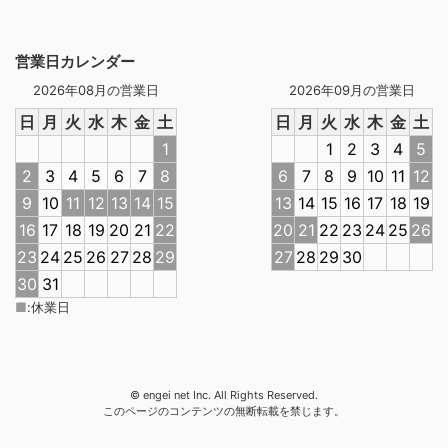
営業日カレンダー
2026年08月の営業日
2026年09月の営業日
日
月
火
水
木
金
土
日
月
火
水
木
金
土
1
1
2
3
4
5
2
3
4
5
6
7
8
6
7
8
9
10
11
12
9
10
11
12
13
14
15
13
14
15
16
17
18
19
16
17
18
19
20
21
22
20
21
22
23
24
25
26
23
24
25
26
27
28
29
27
28
29
30
30
31
■
:
休業日
© engei net Inc. All Rights Reserved.
このページのコンテンツの無断転載を禁じます。