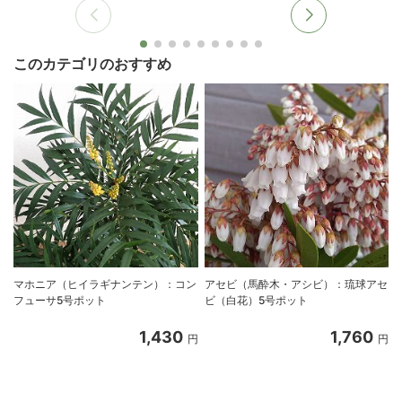
このカテゴリのおすすめ
マホニア（ヒイラギナンテン）：コン
アセビ（馬酔木・アシビ）：琉球アセ
フューサ5号ポット
ビ（白花）5号ポット
1,430
1,760
円
円