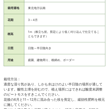
栽培適地
東北地方以南
花期
3～4月
1ｍ（株立ち状。剪定により低く刈り込んで仕立てるこ
樹高
ともできます）
日照
日陰～半日陰向き
用途
庭園、建物周り、根締め、ボーダー
栽培方法：
適度な湿り気があり、しかも水はけのよい半日陰の場所が適して
います。酸性土壌を好むので、植え場所にはできれば酸度未調整
のピートモスをすきこんでください。
花後の6月と11～12月に混み合った枝を剪定し、緩効性肥料を根元
に施してください。