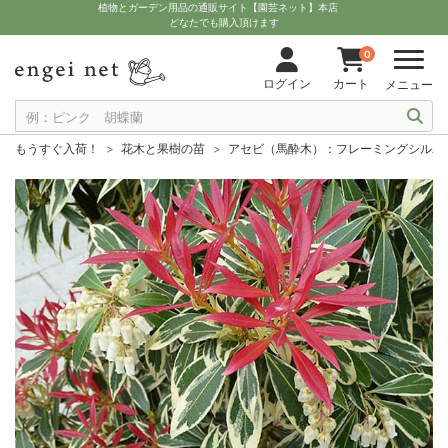
植物とガーデン用品の通販サイト【園芸ネット】本店
どなたでも購入頂けます
0
ログイン
カート
メニュー
もうすぐ入荷！
花木と果樹の苗
アセビ（馬酔木）：フレーミングシルバ