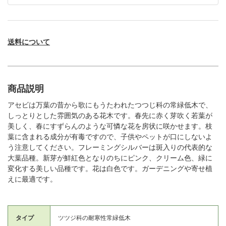
送料について
商品説明
アセビは万葉の昔から歌にもうたわれたつつじ科の常緑低木で、
しっとりとした雰囲気のある花木です。春先に赤く芽吹く若葉が
美しく、春にすずらんのような可憐な花を房状に咲かせます。枝
葉に含まれる成分が有毒ですので、子供やペットが口にしないよ
う注意してください。フレーミングシルバーは斑入りの代表的な
大葉品種。新芽が鮮紅色となりのちにピンク、クリーム色、緑に
変化する美しい品種です。花は白色です。ガーデニングや寄せ植
えに最適です。
タイプ
ツツジ科の耐寒性常緑低木