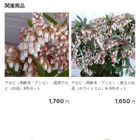
関連商品
アセビ（馬酔木・アシビ）：琉球アセ
アセビ（馬酔木・アシビ）：斑入り白
ビ（白花）5号ポット
花（ホワイトリム）4-5号ポット
1,760
1,650
円
円