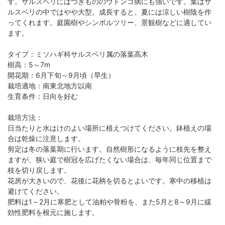
す。サルスベリにはつきもののウドンコ病にも強いです。葉はサ
ルスベリの中ではやや大型。成長すると、夏には涼しい樹陰を作
ってくれます。庭園樹やシンボルツリー、景観樹などに適してい
ます。
タイプ：ミソハギ科サルスベリ属の落葉高木
樹高：5～7m
開花期：6月下旬～9月頃（早生）
栽培適地：南東北地方以南
生育条件：日向を好む
栽培方法：
日当たりと水はけのよい場所に植えつけてください。鉢植えの場
合は乾燥に注意します。
剪定は冬の落葉期に行います。自然樹形になるように枝先を整え
ますが、狭い庭で樹冠を広げたくない場合は、毎年同じ位置まで
枝を切り戻します。
花房が大きいので、花後に花柄を切るとよいです。寒中の移植は
避けてください。
肥料は1～2月に寒肥として油粕や骨粉を、また5月と8～9月に緩
効性肥料を根元に施します。