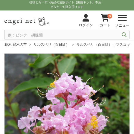
植物とガーデン用品の通販サイト【園芸ネット】本店
どなたでも購入頂けます
0
ログイン
カート
メニュー
花木 庭木の苗
サルスベリ（百日紅）
サルスベリ（百日紅）：マスコギー