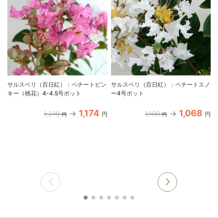
サルスベリ（百日紅）：ペチートピン
サルスベリ（百日紅）：ペチートスノ
キー（桃花）4-4.5号ポット
ー4号ポット
1,174
1,068
1,210
1,100
円
円
円
円