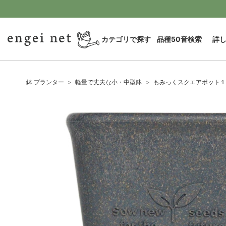
カテゴリで探す
品種50音検索
詳
鉢 プランター
軽量で丈夫な小・中型鉢
もみっくスクエアポット１２型