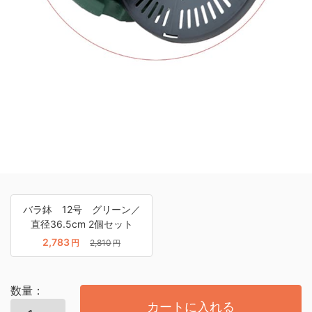
バラ鉢 12号 グリーン／
直径36.5cm 2個セット
2,783
円
2,810
円
数量：
カートに入れる