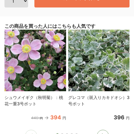
この商品を買った人にはこちらも人気です
シュウメイギク（秋明菊）：桃
グレコマ（斑入りカキドオシ）3
花一重3号ポット
号ポット
394
396
440
円
円
円