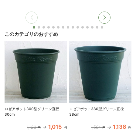
このカテゴリのおすすめ
ロゼアポット300型グリーン直径
ロゼアポット380型グリーン直径
30cm
38cm
1,015
1,138
1,128
1,584
円
円
円
円