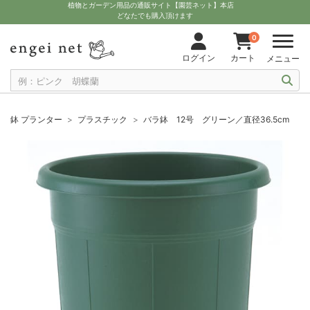
植物とガーデン用品の通販サイト【園芸ネット】本店
どなたでも購入頂けます
0
ログイン
カート
メニュー
鉢 プランター
プラスチック
バラ鉢 12号 グリーン／直径36.5cm