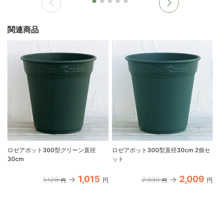
関連商品
ロゼアポット300型グリーン直径
ロゼアポット300型直径30cm 2個セ
30cm
ット
1,015
2,009
1,128
2,030
円
円
円
円