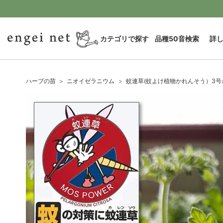
カテゴリで探す
品種50音検索
詳
ハーブの苗
ニオイゼラニウム
蚊連草(蚊よけ植物かれんそう）3号ポ