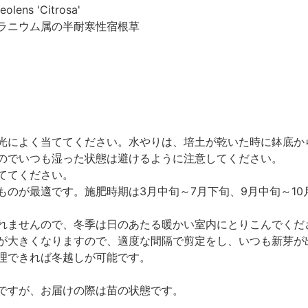
lens 'Citrosa'
ラニウム属の半耐寒性宿根草
光によく当ててください。水やりは、培土が乾いた時に鉢底か
のでいつも湿った状態は避けるように注意してください。
ててください。
のが最適です。施肥時期は3月中旬～7月下旬、9月中旬～10
れませんので、冬季は日のあたる暖かい室内にとりこんでくだ
が大きくなりますので、適度な間隔で剪定をし、いつも新芽が
理できれば冬越しが可能です。
ですが、お届けの際は苗の状態です。