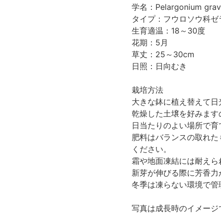
学名：Pelargonium graveo
タイプ：フウロソウ科ゼ
生育適温：18～30度
花期：5月
草丈：25～30cm
日照：日向むき
栽培方法
大きな鉢に植え替えて日
乾燥した土壌を好みます
日当たりのよい場所で育
肥料はバランスの取れたも
ください。
霜や地面凍結には耐えら
新芽が伸びる際に芳香力
冬季は凍らない環境で管
写真は成長時のイメージ