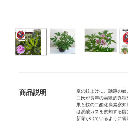
夏の蚊よけに、話題の蚊
商品説明
ニ氏が長年の実験的異種
果と蚊の二酸化炭素察知
は炭酸ガスを察知する能
新芽が出ているように管