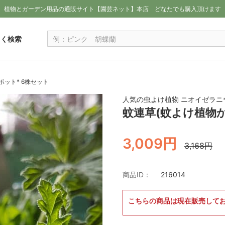
植物とガーデン用品の通販サイト【園芸ネット】本店
どなたでも購入頂けます
しく検索
ット* 6株セット
人気の虫よけ植物 ニオイゼラニ
蚊連草(蚊よけ植物
3,009円
3,168円
商品ID：
216014
こちらの商品は現在販売して