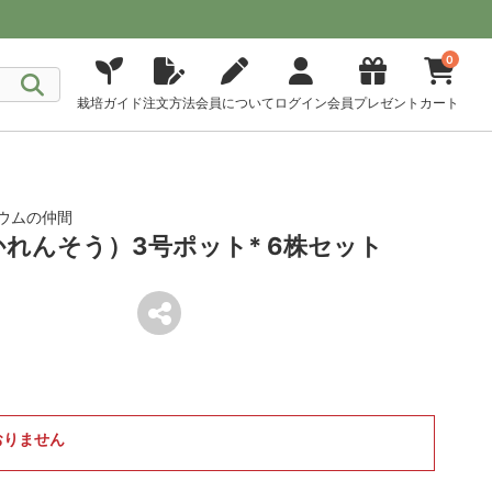
0
栽培ガイド
注文方法
会員について
ログイン
会員プレゼント
カート
ウムの仲間
かれんそう）3号ポット* 6株セット
おりません