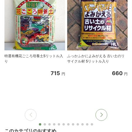
特選有機花ごころ培養土5リットル入
ふっかふかによみがえる 古い土のリ
り
サイクル材 5リットル入り
8
715
660
円
円
このカテゴリのおすすめ