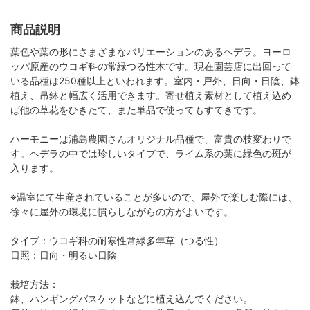
商品説明
葉色や葉の形にさまざまなバリエーションのあるヘデラ。ヨーロ
ッパ原産のウコギ科の常緑つる性木です。現在園芸店に出回って
いる品種は250種以上といわれます。室内・戸外、日向・日陰、鉢
植え、吊鉢と幅広く活用できます。寄せ植え素材として植え込め
ば他の草花をひきたて、また単品で使ってもすてきです。
ハーモニーは浦島農園さんオリジナル品種で、富貴の枝変わりで
す。ヘデラの中では珍しいタイプで、ライム系の葉に緑色の斑が
入ります。
※温室にて生産されていることが多いので、屋外で楽しむ際には、
徐々に屋外の環境に慣らしながらの方がよいです。
タイプ：ウコギ科の耐寒性常緑多年草（つる性）
日照：日向・明るい日陰
栽培方法：
鉢、ハンギングバスケットなどに植え込んでください。