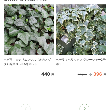
ヘデラ：カナリエンシス（オカメヅ
ヘデラ：へリックス グレーシャー3号
タ）緑葉３～3.5号ポット
ポット
440
396
440
円
円
円