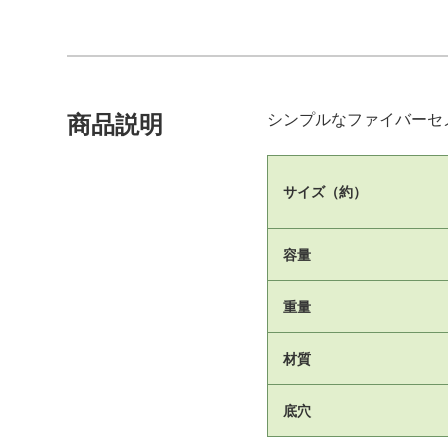
シンプルなファイバーセ
商品説明
サイズ（約）
容量
重量
材質
底穴