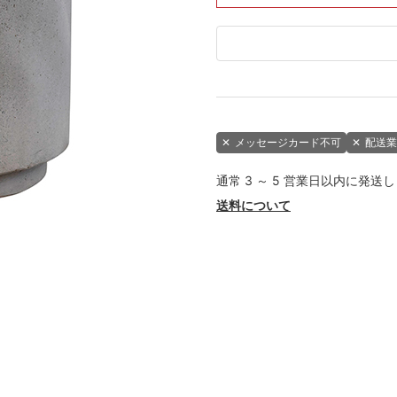
✕
メッセージカード不可
✕
配送業
通常 3 ～ 5 営業日以内に発送
送料について