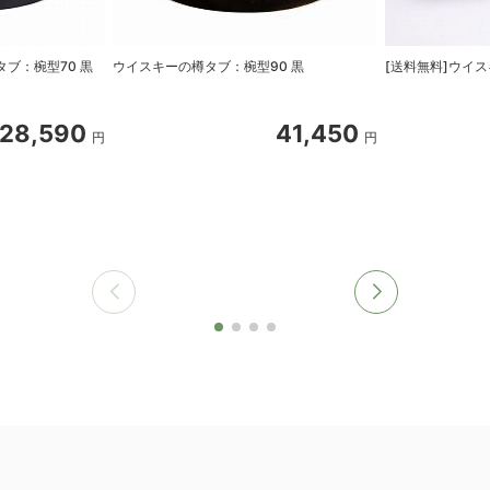
タブ：椀型70 黒
ウイスキーの樽タブ：椀型90 黒
[送料無料]ウイス
28,590
41,450
円
円