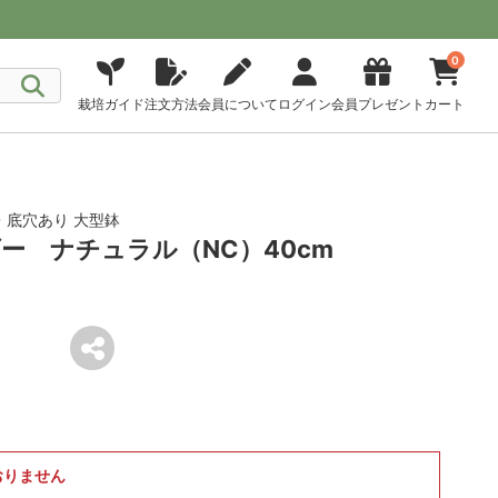
0
栽培ガイド
注文方法
会員について
ログイン
会員プレゼント
カート
底穴あり 大型鉢
ー ナチュラル（NC）40cm
おりません