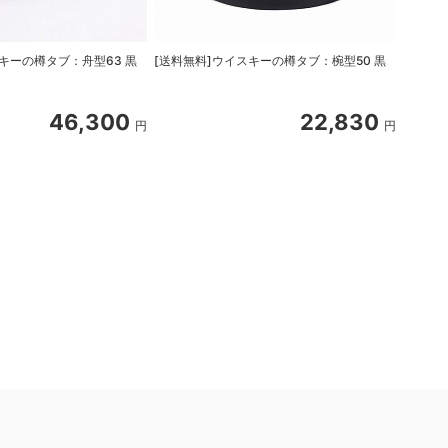
キーの樽タブ：舟型63 黒
[送料無料]ウイスキーの樽タブ：椀型50 黒
クレタ島
46,300
22,830
円
円