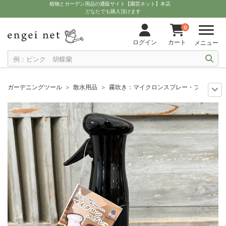
植物とガーデン用品の通販サイト【園芸ネット】本店
どなたでも購入頂けます
0
ログイン
カート
メニュー
ガーデニングツール
散水用品
霧吹き：マイクロンスプレー・ブラック 25
11月中下旬予約
グッズ・資材
霧吹き：マイクロンスプレー・ブラック 25
12月上中旬予約
グッズ・資材
霧吹き：マイクロンスプレー・ブラック 25
10月中下旬予約
グッズ・資材
霧吹き：マイクロンスプレー・ブラック 25