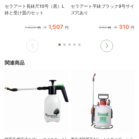
セラアート長鉢尺10号（黒）L
セラアート平鉢ブラック9号サイ
鉢と受け皿のセット
ズ穴あり
1,507
310
1,522
389
円
円
円
円
関連商品