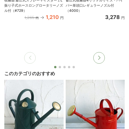
噴霧器:蓄圧式スプレーマイスター１L
蓄圧式噴霧器4リットルサイズ・ハイ
振り子式ホースロングロータリーノズ
パー単頭口レギュラーノズル付
ル付（#729）
（4000）
1,210
3,278
1,265
円
円
円
このカテゴリのおすすめ