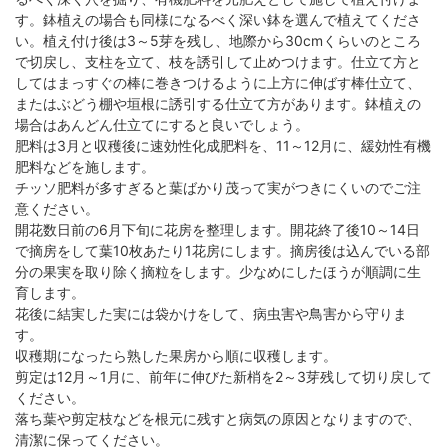
す。鉢植えの場合も同様になるべく深い鉢を選んで植えてくださ
い。植え付け後は3～5芽を残し、地際から30cmくらいのところ
で切戻し、支柱を立て、枝を誘引して止めつけます。仕立て方と
してはまっすぐの棒に巻きつけるように上方に伸ばす棒仕立て、
またはぶどう棚や垣根に誘引する仕立て方があります。鉢植えの
場合はあんどん仕立てにすると良いでしょう。
肥料は3月と収穫後に速効性化成肥料を、11～12月に、緩効性有機
肥料などを施します。
チッソ肥料が多すぎると葉ばかり茂って実がつきにくいのでご注
意ください。
開花数日前の6月下旬に花房を整理します。開花終了後10～14日
で摘房をして葉10枚あたり1花房にします。摘房後は込んでいる部
分の果実を取り除く摘粒をします。少なめにしたほうが順調に生
育します。
花後に結実した実には袋かけをして、病虫害や鳥害から守りま
す。
収穫期になったら熟した果房から順に収穫します。
剪定は12月～1月に、前年に伸びた新梢を2～3芽残して切り戻して
ください。
落ち葉や剪定枝などを根元に残すと病気の原因となりますので、
清潔に保ってください。