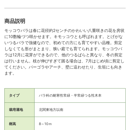
商品説明
モッコウバラは春に花径約2センチのかわいい八重咲きの花を房状
に10数輪づつ咲かせます。キモッコウとも呼ばれます。とげがな
いつるバラで強健なので、初めての方にも育てやすい品種。剪定
しなくても形がまとまり、狭い庭でも育てられます。モッコウバ
ラは12月に花芽ができるので、他のつるばらと異なり、冬の剪定
は行いません。枝が伸びすぎて困る場合は、7月はじめ頃に剪定し
てください。パーゴラやアーチ、壁に這わせたり、生垣にも向き
ます。
タイプ
バラ科の耐寒性常緑・半常緑つる性木本
栽培適地
北関東地方以南
樹高
8～10ｍ