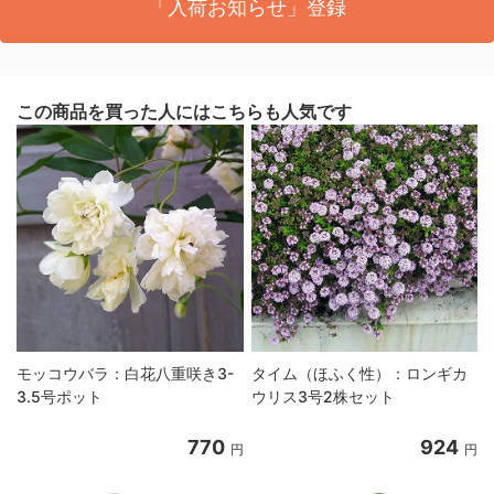
「入荷お知らせ」登録
この商品を買った人にはこちらも人気です
モッコウバラ：白花八重咲き3-
タイム（ほふく性）：ロンギカ
3.5号ポット
ウリス3号2株セット
770
924
円
円