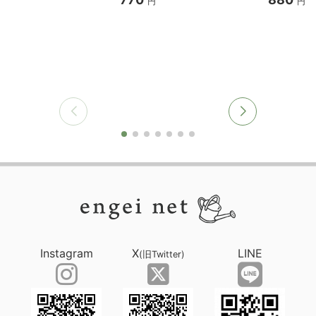
円
円
Instagram
X
LINE
(旧Twitter)