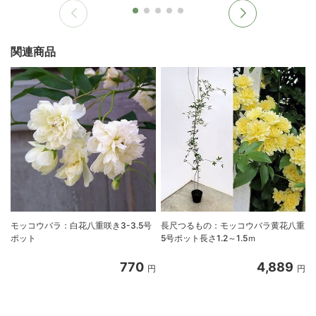
関連商品
モッコウバラ：白花八重咲き3-3.5号
長尺つるもの：モッコウバラ黄花八重
ポット
5号ポット長さ1.2～1.5ｍ
770
4,889
円
円