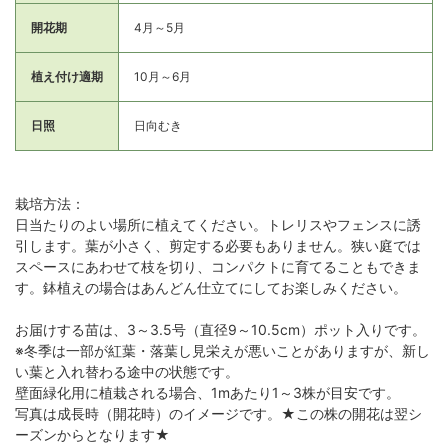
開花期
4月～5月
植え付け適期
10月～6月
日照
日向むき
栽培方法：
日当たりのよい場所に植えてください。トレリスやフェンスに誘
引します。葉が小さく、剪定する必要もありません。狭い庭では
スペースにあわせて枝を切り、コンパクトに育てることもできま
す。鉢植えの場合はあんどん仕立てにしてお楽しみください。
お届けする苗は、3～3.5号（直径9～10.5cm）ポット入りです。
※冬季は一部が紅葉・落葉し見栄えが悪いことがありますが、新し
い葉と入れ替わる途中の状態です。
壁面緑化用に植栽される場合、1mあたり1～3株が目安です。
写真は成長時（開花時）のイメージです。★この株の開花は翌シ
ーズンからとなります★