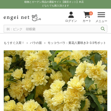
植物とガーデン用品の通販サイト【園芸ネット】本店
どなたでも購入頂けます
0
ログイン
カート
メニュー
もうすぐ入荷！
バラの苗
モッコウバラ：黄花八重咲き3-3.5号ポット