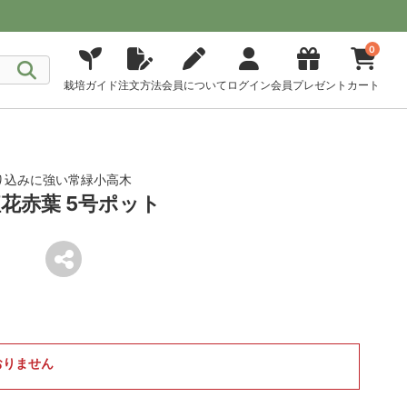
0
栽培ガイド
注文方法
会員について
ログイン
会員プレゼント
カート
り込みに強い常緑小高木
花赤葉 5号ポット
おりません