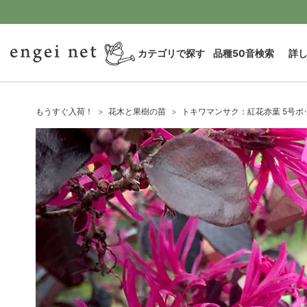
カテゴリで探す
品種50音検索
詳
もうすぐ入荷！
花木と果樹の苗
トキワマンサク：紅花赤葉 5号ポ