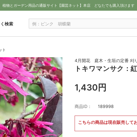
植物とガーデン用品の通販サイト【園芸ネット】本店
どなたでも購入頂けます
しく検索
ット
4月開花 庭木・生垣の定番 刈
トキワマンサク：紅
1,430円
商品ID：
189998
こちらの商品は現在販売して