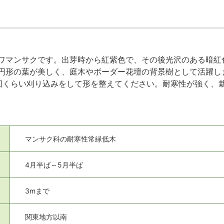
ワマンサクです。出芽時から紅紫色で、その後光沢のある暗紅
円形の葉が美しく、庭木やボーダー花壇の背景樹として活躍し
回くらい刈り込みをして形を整えてください。耐寒性が強く、
マンサク科の耐寒性常緑低木
4月半ば～5月半ば
3mまで
関東地方以南