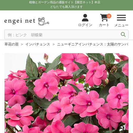
植物とガーデン用品の通販サイト【園芸ネット】本店
どなたでも購入頂けます
0
ログイン
カート
メニュー
草花の苗
インパチェンス
ニューギニアインパチェンス：太陽のサンバ・