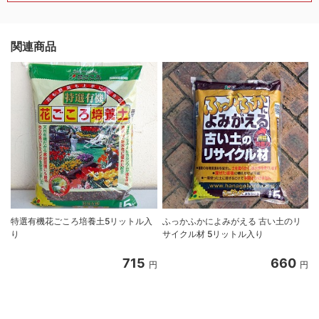
関連商品
特選有機花ごころ培養土5リットル入
ふっかふかによみがえる 古い土のリ
り
サイクル材 5リットル入り
8
715
660
円
円