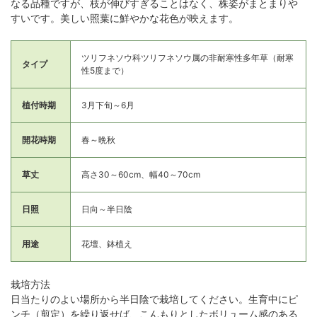
なる品種ですが、枝が伸びすぎることはなく、株姿がまとまりや
すいです。美しい照葉に鮮やかな花色が映えます。
ツリフネソウ科ツリフネソウ属の非耐寒性多年草（耐寒
タイプ
性5度まで）
植付時期
3月下旬～6月
開花時期
春～晩秋
草丈
高さ30～60cm、幅40～70cm
日照
日向～半日陰
用途
花壇、鉢植え
栽培方法
日当たりのよい場所から半日陰で栽培してください。生育中にピ
ンチ（剪定）を繰り返せば、こんもりとしたボリューム感のある