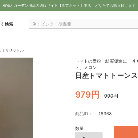
植物とガーデン用品の通販サイト【園芸ネット】本店
どなたでも購入頂けます
しく検索
0ミリリットル
トマトの受粉・結実促進に！ 4-
ト、メロン
日産トマトトーンス
979円
990円
商品ID：
18368
数量：