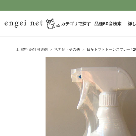
カテゴリで探す
品種50音検索
詳
土 肥料 薬剤 忌避剤
活力剤・その他
日産トマトトーンスプレー42