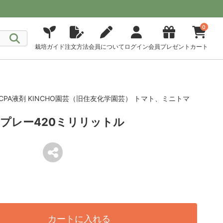
0
栽培ガイド
注文方法
会員について
ログイン
会員プレゼント
カート
CPA液剤 KINCHO園芸（旧住友化学園芸） トマト、ミニトマ
プレー420ミリリットル
カートに入れる