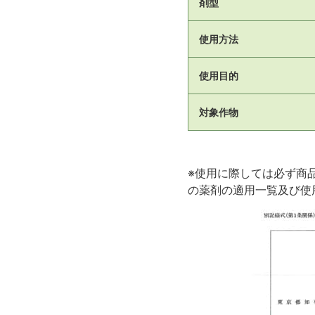
剤型
使用方法
使用目的
対象作物
※使用に際しては必ず商
の薬剤の適用一覧及び使