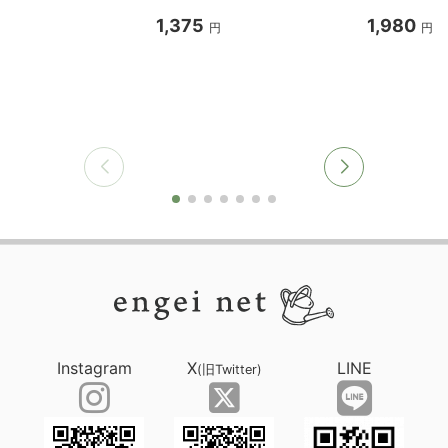
1,375
1,980
円
円
Instagram
X
LINE
(旧Twitter)