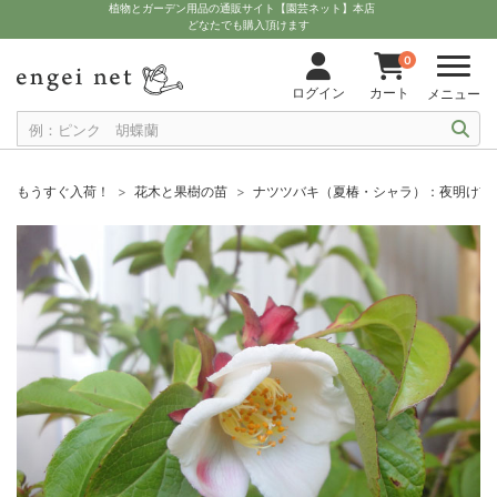
植物とガーデン用品の通販サイト【園芸ネット】本店
どなたでも購入頂けます
0
ログイン
カート
メニュー
もうすぐ入荷！
花木と果樹の苗
ナツツバキ（夏椿・シャラ）：夜明け前（