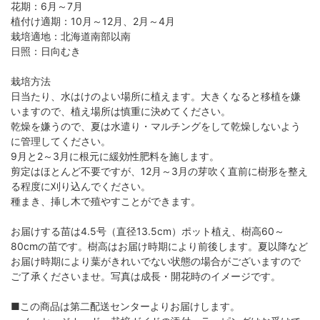
花期：6月～7月
植付け適期：10月～12月、2月～4月
栽培適地：北海道南部以南
日照：日向むき
栽培方法
日当たり、水はけのよい場所に植えます。大きくなると移植を嫌
いますので、植え場所は慎重に決めてください。
乾燥を嫌うので、夏は水遣り・マルチングをして乾燥しないよう
に管理してください。
9月と2～3月に根元に緩効性肥料を施します。
剪定はほとんど不要ですが、12月～3月の芽吹く直前に樹形を整え
る程度に刈り込んでください。
種まき、挿し木で殖やすことができます。
お届けする苗は4.5号（直径13.5cm）ポット植え、樹高60～
80cmの苗です。樹高はお届け時期により前後します。夏以降など
お届け時期により葉がきれいでない状態の場合がございますので
ご了承くださいませ。写真は成長・開花時のイメージです。
■この商品は第二配送センターよりお届けします。