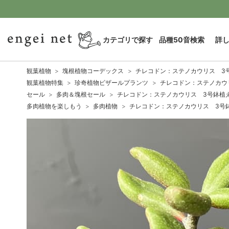
カテゴリで探す
品種50音検索
詳
観葉植物
塊根植物コーデックス
チレコドン：ステノカウリス 3
観葉植物特集
珍奇植物ビザールプランツ
チレコドン：ステノカウ
セール
多肉＆塊根セール
チレコドン：ステノカウリス 3号鉢植
多肉植物を楽しもう
多肉植物
チレコドン：ステノカウリス 3号