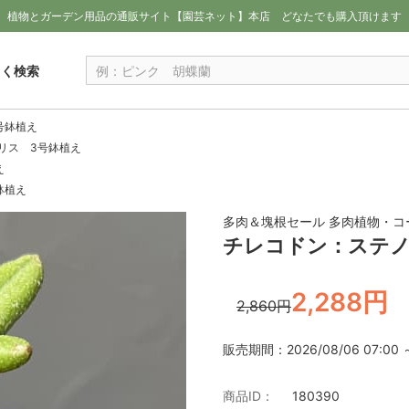
植物とガーデン用品の通販サイト【園芸ネット】本店
どなたでも購入頂けます
しく検索
号鉢植え
リス 3号鉢植え
え
鉢植え
多肉＆塊根セール 多肉植物・コ
チレコドン：ステノ
2,288円
2,860円
販売期間：2026/08/06 07:00 ～ 
商品ID：
180390