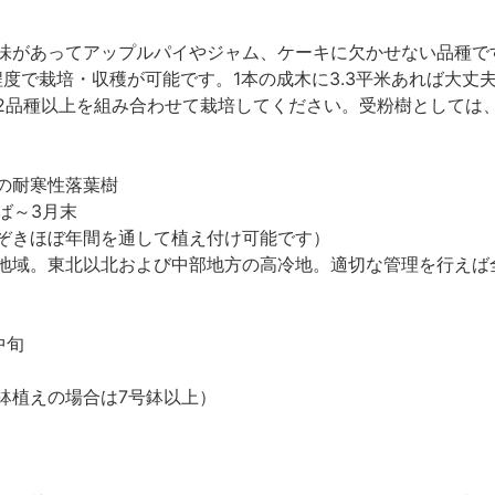
味があってアップルパイやジャム、ケーキに欠かせない品種で
度で栽培・収穫が可能です。1本の成木に3.3平米あれば大丈
2品種以上を組み合わせて栽培してください。受粉樹としては
の耐寒性落葉樹
ば～3月末
ぞきほぼ年間を通して植え付け可能です）
地域。東北以北および中部地方の高冷地。適切な管理を行えば
中旬
鉢植えの場合は7号鉢以上）