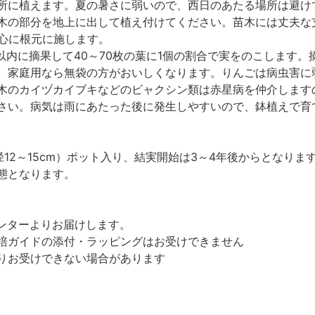
所に植えます。夏の暑さに弱いので、西日のあたる場所は避けて
木の部分を地上に出して植え付けてください。苗木には丈夫な
中心に根元に施します。
日以内に摘果して40～70枚の葉に1個の割合で実をのこします
。家庭用なら無袋の方がおいしくなります。りんごは病虫害に
木のカイヅカイブキなどのビャクシン類は赤星病を仲介します
さい。病気は雨にあたった後に発生しやすいので、鉢植えで育
径12～15cm）ポット入り、結実開始は3～4年後からとなり
態となります。
ンターよりお届けします。
培ガイドの添付・ラッピングはお受けできません
りお受けできない場合があります