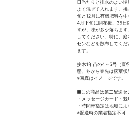
日当たりと排水のよい場
よく混ぜて入れます。接
旬と12月に有機肥料を
4月下旬に開花後、35
すが、味が多少落ちます
してください。特に、庭
センなどを散布してくだ
ます。
接木1年苗の4～5号（直
態、冬から春先は落葉状
※写真はイメージです。
■この商品は第二配送セ
・メッセージカード・栽
・時間帯指定は地域によ
※配送時の業者指定不可