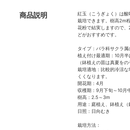
紅玉（こうぎょく）は酸
商品説明
栽培できます。樹高2m程
花粉で結実しますので、
どがおすすめです。
タイプ：バラ科サクラ属
植え付け最適期：10月半
（鉢植えの苗は真夏をの
栽培適地：比較的冷涼な
くくなります。
開花期：4月
収穫期：9月下旬～10月
樹高：2.5～3m
用途：庭植え、鉢植え（
日照：日向むき
栽培方法：