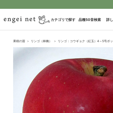
カテゴリで探す
品種50音検索
詳
果樹の苗
リンゴ（林檎）
リンゴ：コウギョク（紅玉）4～5号ポ