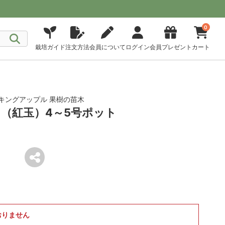
0
栽培ガイド
注文方法
会員について
ログイン
会員プレゼント
カート
キングアップル 果樹の苗木
（紅玉）4～5号ポット
おりません