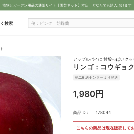
植物とガーデン用品の通販サイト【園芸ネット】本店
どなたでも購入頂けます
しく検索
ット
アップルパイに 甘酸っぱいクッ
リンゴ：コウギョク
第二配送センターより発送
1,980円
商品ID：
178044
こちらの商品は現在販売して