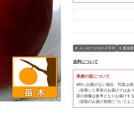
✕
メッセージカード不可
✕
配送業
送料について
果樹の苗について
※特に記載がない場合、写真は成
（収穫した果実のお届けではあ
苗の画像は参考となりお届けす
（苗類のお届け形態についても