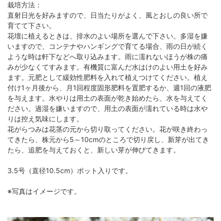
栽培方法：
直射日光を好みますので、日当たりがよく、風とおしの良い所で
育てて下さい。
花壇に植えるときは、排水のよい場所を選んで下さい。多湿を嫌
いますので、コンテナやハンギングで育てる場合、雨の日が続く
ような時は軒下などへ取り込みます。雨に濡れないほうが株の痛
みが少なくてすみます。有機質に富んだ水はけのよい用土を好み
ます。元肥として緩効性肥料を入れて植えつけてください。植え
付け1ヶ月後から、月1回程度固形肥料を置肥するか、週1回の液肥
を与えます。水やりは用土の表面が乾き始めたら、水を与えてく
ださい。過湿を嫌いますので、用土の表面が濡れている時は水や
りは控え気味にします。
花がらつみは花茎の元から切り取ってください。花が咲き終わっ
てきたら、株元から5～10cmのところで切り戻し、新芽が出てき
たら、追肥を与えておくと、新しい芽が伸びてきます。
3.5号（直径10.5cm）ポット入りです。
※写真はイメージです。