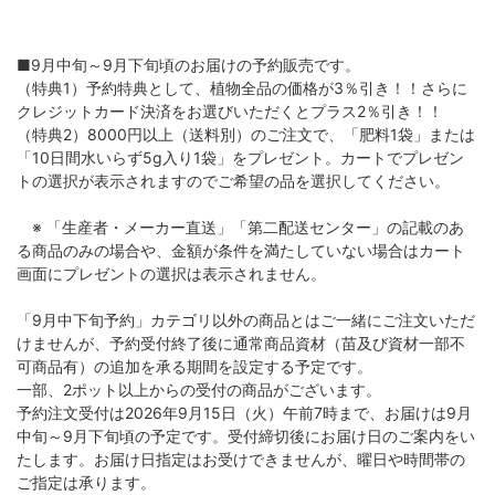
■9月中旬～9月下旬頃のお届けの予約販売です。
（特典1）予約特典として、植物全品の価格が3％引き！！さらに
クレジットカード決済をお選びいただくとプラス2％引き！！
（特典2）8000円以上（送料別）のご注文で、「肥料1袋」または
「10日間水いらず5g入り1袋」をプレゼント。カートでプレゼン
トの選択が表示されますのでご希望の品を選択してください。
※ 「生産者・メーカー直送」「第二配送センター」の記載のあ
る商品のみの場合や、金額が条件を満たしていない場合はカート
画面にプレゼントの選択は表示されません。
「9月中下旬予約」カテゴリ以外の商品とはご一緒にご注文いただ
けませんが、予約受付終了後に通常商品資材（苗及び資材一部不
可商品有）の追加を承る期間を設定する予定です。
一部、2ポット以上からの受付の商品がございます。
予約注文受付は2026年9月15日（火）午前7時まで、お届けは9月
中旬～9月下旬頃の予定です。受付締切後にお届け日のご案内をい
たします。お届け日指定はお受けできませんが、曜日や時間帯の
ご指定は承ります。