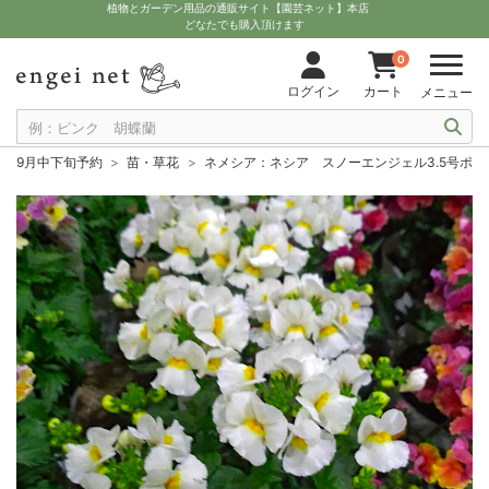
植物とガーデン用品の通販サイト【園芸ネット】本店
どなたでも購入頂けます
0
ログイン
カート
メニュー
9月中下旬予約
苗・草花
ネメシア：ネシア スノーエンジェル3.5号ポッ