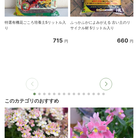
特選有機花ごころ培養土5リットル入
ふっかふかによみがえる 古い土のリ
り
サイクル材 5リットル入り
8
715
660
円
円
このカテゴリのおすすめ