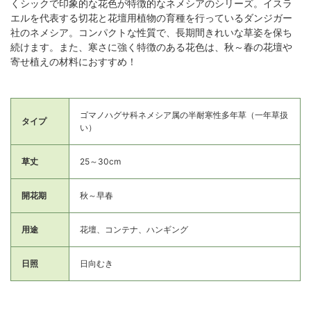
くシックで印象的な花色が特徴的なネメシアのシリーズ。イスラ
エルを代表する切花と花壇用植物の育種を行っているダンジガー
社のネメシア。コンパクトな性質で、長期間きれいな草姿を保ち
続けます。また、寒さに強く特徴のある花色は、秋～春の花壇や
寄せ植えの材料におすすめ！
ゴマノハグサ科ネメシア属の半耐寒性多年草（一年草扱
タイプ
い）
草丈
25～30cm
開花期
秋～早春
用途
花壇、コンテナ、ハンギング
日照
日向むき