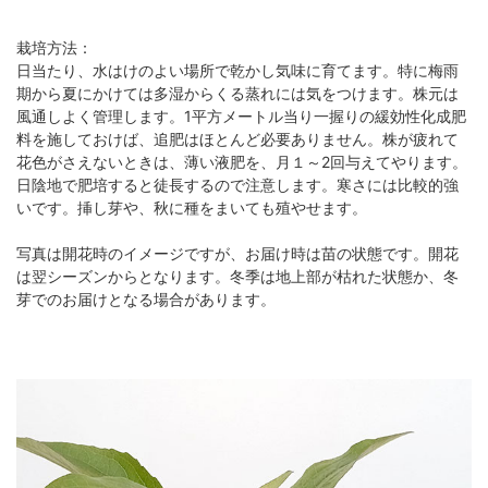
栽培方法：
日当たり、水はけのよい場所で乾かし気味に育てます。特に梅雨
期から夏にかけては多湿からくる蒸れには気をつけます。株元は
風通しよく管理します。1平方メートル当り一握りの緩効性化成肥
料を施しておけば、追肥はほとんど必要ありません。株が疲れて
花色がさえないときは、薄い液肥を、月１～2回与えてやります。
日陰地で肥培すると徒長するので注意します。寒さには比較的強
いです。挿し芽や、秋に種をまいても殖やせます。
写真は開花時のイメージですが、お届け時は苗の状態です。開花
は翌シーズンからとなります。冬季は地上部が枯れた状態か、冬
芽でのお届けとなる場合があります。