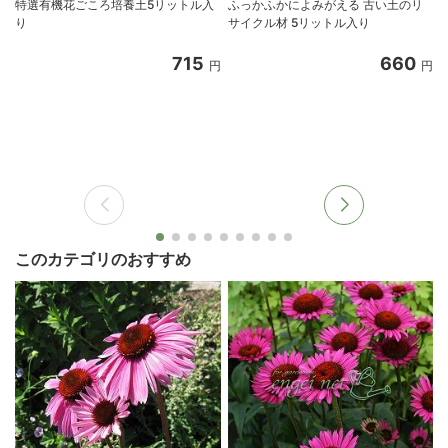
特選有機花ごころ培養土5リットル入
ふっかふかによみがえる 古い土のリ
り
サイクル材 5リットル入り
8
715
660
円
円
このカテゴリのおすすめ