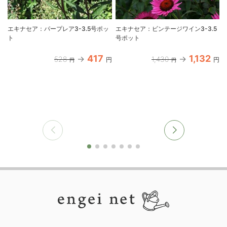
エキナセア：パープレア3-3.5号ポッ
エキナセア：ビンテージワイン3-3.5
ト
号ポット
417
1,132
528
1,430
円
円
円
円