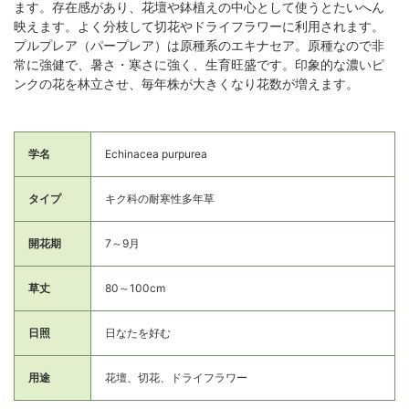
ます。存在感があり、花壇や鉢植えの中心として使うとたいへん
映えます。よく分枝して切花やドライフラワーに利用されます。
プルプレア（パープレア）は原種系のエキナセア。原種なので非
常に強健で、暑さ・寒さに強く、生育旺盛です。印象的な濃いピ
ンクの花を林立させ、毎年株が大きくなり花数が増えます。
学名
Echinacea purpurea
タイプ
キク科の耐寒性多年草
開花期
7～9月
草丈
80～100cm
日照
日なたを好む
用途
花壇、切花、ドライフラワー