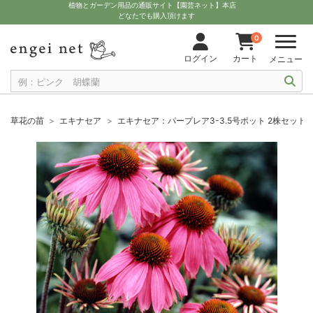
植物とガーデン用品の通販サイト【園芸ネット】本店
どなたでも購入頂けます
0
ログイン
カート
メニュー
草花の苗
エキナセア
エキナセア：パープレア3-3.5号ポット 2株セット