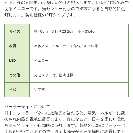
イト。夜の玄関まわりをほんのりと照らします。LED色は温かみの
あるイエローです。光センサー付なので夕方になると自動的に点
灯します。防雨仕様の2灯タイプです。
サイズ
幅40cm、奥行き23.2cm、高さ65.4cm
材質
本体／スチール、ライト部分／ABS樹脂
LED
イエロー
その他
光センサー付、防滴仕様
形状
組立式
ソーラーライトについて
日中、ソーラーパネルに太陽光が当たると、電気エネルギーに変
換され内蔵充電池に蓄電します。夜になると、日中充電した電気
を使ってライトが自動的に点灯します。製品の上部にソーラーパ
ネルがついていますので、必ず太陽光があたる場所に設置してく