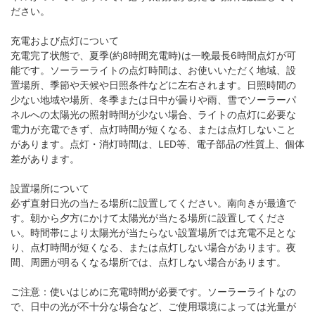
ださい。
充電および点灯について
充電完了状態で、夏季(約8時間充電時)は一晩最長6時間点灯が可
能です。ソーラーライトの点灯時間は、お使いいただく地域、設
置場所、季節や天候や日照条件などに左右されます。日照時間の
少ない地域や場所、冬季または日中が曇りや雨、雪でソーラーパ
ネルへの太陽光の照射時間が少ない場合、ライトの点灯に必要な
電力が充電できず、点灯時間が短くなる、または点灯しないこと
があります。点灯・消灯時間は、LED等、電子部品の性質上、個体
差があります。
設置場所について
必ず直射日光の当たる場所に設置してください。南向きが最適で
す。朝から夕方にかけて太陽光が当たる場所に設置してくださ
い。時間帯により太陽光が当たらない設置場所では充電不足とな
り、点灯時間が短くなる、または点灯しない場合があります。夜
間、周囲が明るくなる場所では、点灯しない場合があります。
ご注意：使いはじめに充電時間が必要です。ソーラーライトなの
で、日中の光が不十分な場合など、ご使用環境によっては光量が